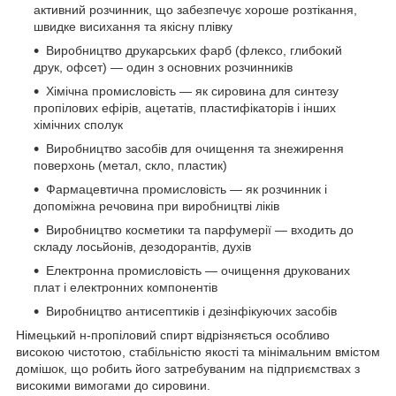
активний розчинник, що забезпечує хороше розтікання,
швидке висихання та якісну плівку
Виробництво друкарських фарб (флексо, глибокий
друк, офсет) — один з основних розчинників
Хімічна промисловість — як сировина для синтезу
пропілових ефірів, ацетатів, пластифікаторів і інших
хімічних сполук
Виробництво засобів для очищення та знежирення
поверхонь (метал, скло, пластик)
Фармацевтична промисловість — як розчинник і
допоміжна речовина при виробництві ліків
Виробництво косметики та парфумерії — входить до
складу лосьйонів, дезодорантів, духів
Електронна промисловість — очищення друкованих
плат і електронних компонентів
Виробництво антисептиків і дезінфікуючих засобів
Німецький н-пропіловий спирт відрізняється особливо
високою чистотою, стабільністю якості та мінімальним вмістом
домішок, що робить його затребуваним на підприємствах з
високими вимогами до сировини.