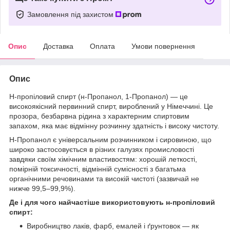
Замовлення під захистом
Опис
Доставка
Оплата
Умови повернення
Опис
Н-пропіловий спирт (н-Пропанол, 1-Пропанол) — це
високоякісний первинний спирт, вироблений у Німеччині. Це
прозора, безбарвна рідина з характерним спиртовим
запахом, яка має відмінну розчинну здатність і високу чистоту.
Н-Пропанол є універсальним розчинником і сировиною, що
широко застосовується в різних галузях промисловості
завдяки своїм хімічним властивостям: хорошій леткості,
помірній токсичності, відмінній сумісності з багатьма
органічними речовинами та високій чистоті (зазвичай не
нижче 99,5–99,9%).
Де і для чого найчастіше використовують н-пропіловий
спирт:
Виробництво лаків, фарб, емалей і ґрунтовок — як