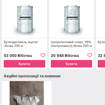
Бутилдигліколь ацетат
Ізопропиловий спирт, 99%
Бути
,бочка 200 кг
(Ізопропанол),бочка 200 кг
53 000
20 948
32 
₴/бочка
₴/бочка
Купити
Купити
Акційні пропозиції та новинки