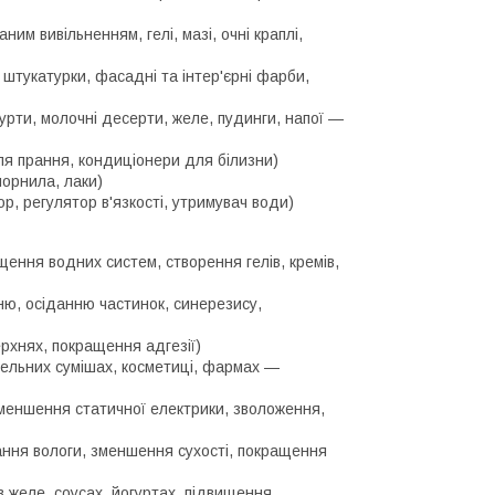
им вивільненням, гелі, мазі, очні краплі,
 штукатурки, фасадні та інтер'єрні фарби,
гурти, молочні десерти, желе, пудинги, напої —
 для прання, кондиціонери для білизни)
чорнила, лаки)
р, регулятор в'язкості, утримувач води)
вщення водних систем, створення гелів, кремів,
нню, осіданню частинок, синерезису,
верхнях, покращення адгезії)
ельних сумішах, косметиці, фармах —
зменшення статичної електрики, зволоження,
ання вологи, зменшення сухості, покращення
в желе, соусах, йогуртах, підвищення