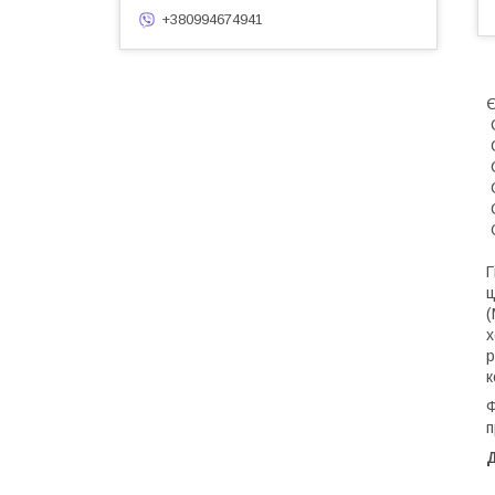
+380994674941
Є
C
Г
ц
(
х
р
к
Ф
п