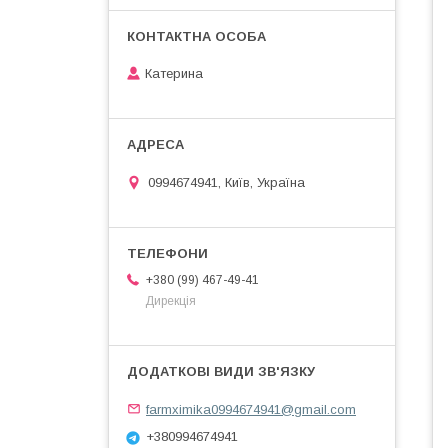
Катерина
0994674941, Київ, Україна
+380 (99) 467-49-41
Дирекція
farmximika0994674941@gmail.com
+380994674941