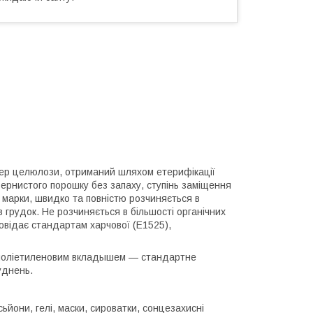
ер целюлози, отриманий шляхом етерифікації
ернистого порошку без запаху, ступінь заміщення
д марки, швидко та повністю розчиняється в
ез грудок. Не розчиняється в більшості органічних
дповідає стандартам харчової (E1525),
ім поліетиленовим вкладышем — стандартне
уднень.
сьйони, гелі, маски, сироватки, сонцезахисні