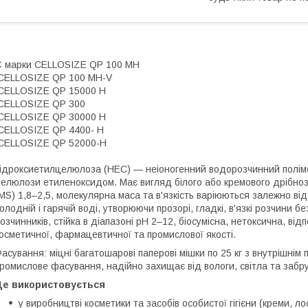
 марки CELLOSIZE QP 100 MH
CELLOSIZE QP 100 MH-V
CELLOSIZE QP 15000 H
CELLOSIZE QP 300
CELLOSIZE QP 30000 H
ELLOSIZE QP 4400- H
CELLOSIZE QP 52000-H
ідроксиетилцелюлоза (HEC) — неіоногенний водорозчинний полім
елюлози етиленоксидом. Має вигляд білого або кремового дрібноз
MS) 1,8–2,5, молекулярна маса та в'язкість варіюються залежно ві
олодній і гарячій воді, утворюючи прозорі, гладкі, в'язкі розчини б
озчинників, стійка в діапазоні pH 2–12, біосумісна, нетоксична, ві
осметичної, фармацевтичної та промислової якості.
асування: міцні багатошарові паперові мішки по 25 кг з внутрішн
ромислове фасування, надійно захищає від вологи, світла та забр
Де використовується
у виробництві косметики та засобів особистої гігієни (креми, ло