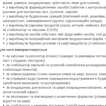
креми, шампуні, кондиціонери, зубні пасти, пінки для гоління)
у виробництві фармацевтичних засобів (таблетки з контрольован
розчини для контактних лінз, суспензії, сиропи)
у виробництві будівельних сумішей (плитковий клей, шпаклівки,
шпалерні клеї, самовирівнюючі підлоги, гідроізоляційні склади)
у виробництві харчових продуктів (соуси, кетчупи, майонез, йо
як стабілізатор та загусник, E1525)
у виробництві засобів побутової хімії (рідкі мийні засоби, гелі
у виробництві поліграфічних матеріалів (водорозчинні фарби, 
у виробництві бурових розчинів та нафтовидобутку (стабілізато
Для чого використовується
як загусник та регулятор в'язкості (швидке та рівномірне пото
паст з гладкою текстурою)
як стабілізатор емульсій та суспензій (запобігання розшарува
стабілізація пігментів)
як плівкоутворювач (тонка захисна плівка на шкірі, волоссі, по
як утримувач води (значне покращення водоутримання в будів
запобігання висиханню та розтріскуванню)
як кондиціонер для волосся та шкіри (покращення ковзання, 
антистатичний ефект)
як зволожувач та пом'якшувач у косметичних формулах (утрим
відчуття на шкірі)
як стабілізатор у харчових продуктах (запобігання синерезису 