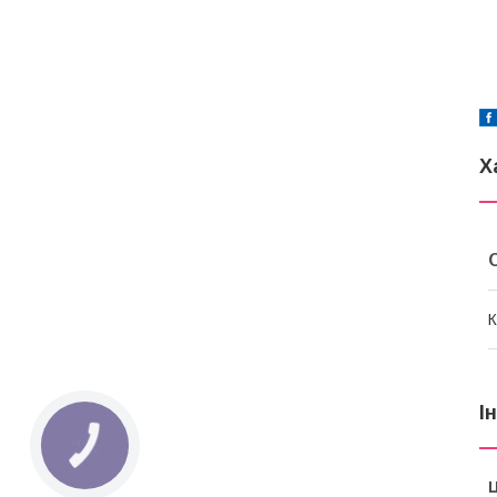
Х
К
І
КНОПКА
ЗВ'ЯЗКУ
Ц