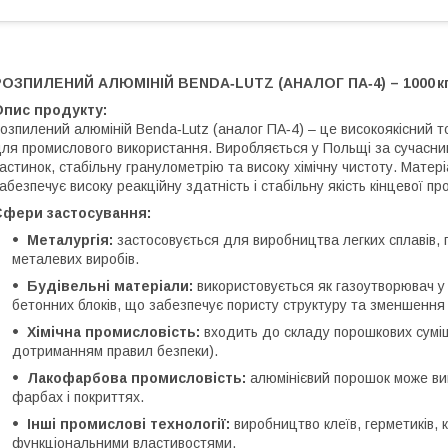
РОЗПИЛЕНИЙ АЛЮМІНІЙ BENDA‑LUTZ (АНАЛОГ ПА‑4) – 1000 кг 
Опис продукту:
озпилений алюміній Benda‑Lutz (аналог ПА‑4) – це високоякісний
ля промислового використання. Виробляється у Польщі за сучасни
астинок, стабільну гранулометрію та високу хімічну чистоту. Матер
абезпечує високу реакційну здатність і стабільну якість кінцевої про
Сфери застосування:
Металургія:
застосовується для виробництва легких сплавів, 
металевих виробів.
Будівельні матеріали:
використовується як газоутворювач у
бетонних блоків, що забезпечує пористу структуру та зменшення 
Хімічна промисловість:
входить до складу порошкових суміше
дотриманням правил безпеки).
Лакофарбова промисловість:
алюмінієвий порошок може ви
фарбах і покриттях.
Інші промислові технології:
виробництво клеїв, герметиків, 
функціональними властивостями.