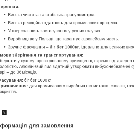
Переваги:
Висока чистота та стабільна гранулометрія.
Висока реакційна здатність для промислових процесів.
Універсальність застосування у різних галузях.
Виробництво у Польщі, що гарантує європейську якість.
Зручне фасування –
біг бег 1000 кг
, ідеально для великих вир
мови зберігання та транспортування:
берігати у сухому, провітрюваному приміщенні, окремо від джерел 
ологістю. Алюмінієвий пил здатний утворювати вибухонебезпечні су
арі – до 36 місяців.
Фасування:
біг бег 1000 кг
Призначення:
для промислового виробництва металів, сплавів, газ
окриттів.
нформація для замовлення