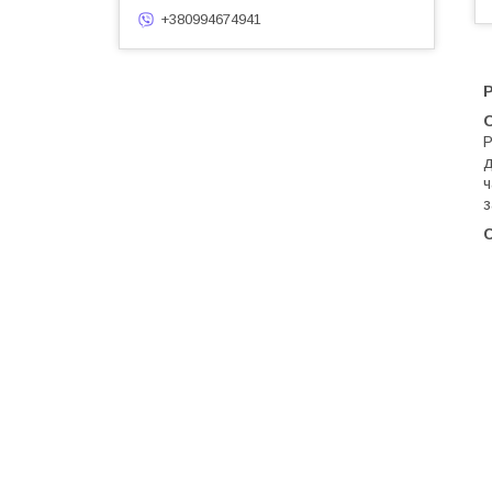
+380994674941
Р
д
ч
з