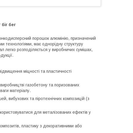
біг бег
 тонкодисперсний порошок алюмінію, призначений
ми технологіями, має однорідну структуру
іал легко розподіляється у виробничих сумішах,
дукції.
підвищення міцності та пластичності
 виробництві газобетону та поризованих
ваги матеріалу.
й, вибухових та піротехнічних композицій (з
користовуватися для металізованих ефектів у
композитів, пластику з декоративними або