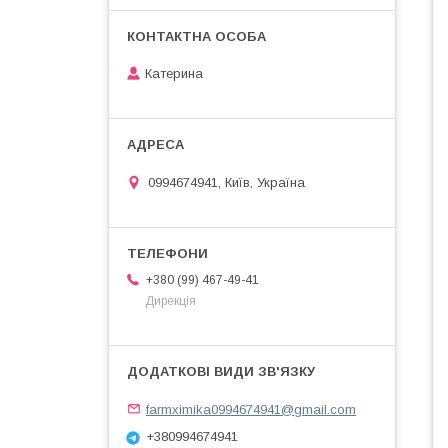
Катерина
0994674941, Київ, Україна
+380 (99) 467-49-41
Дирекція
farmximika0994674941@gmail.com
+380994674941