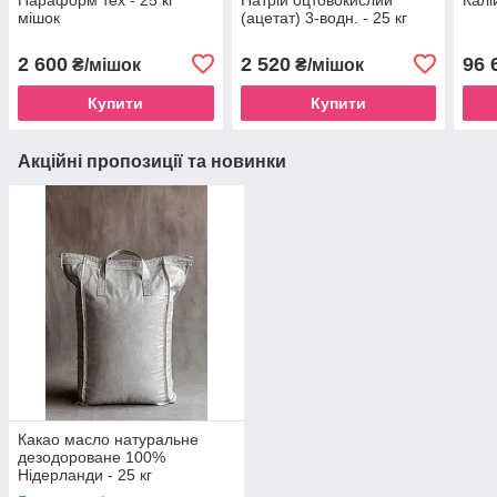
мішок
(ацетат) 3-водн. - 25 кг
2 600
2 520
96 
₴/мішок
₴/мішок
Купити
Купити
Акційні пропозиції та новинки
Какао масло натуральне
дезодороване 100%
Нідерланди - 25 кг