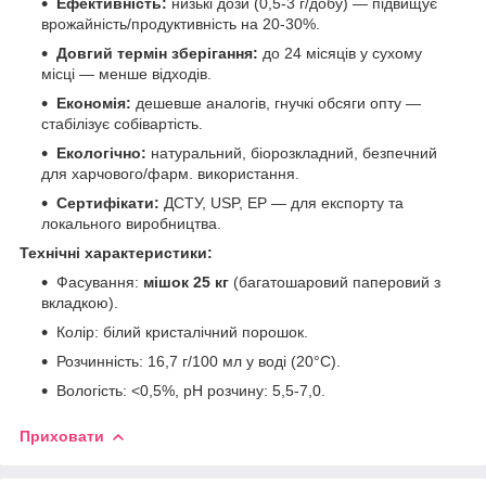
Ефективність:
низькі дози (0,5-3 г/добу) — підвищує
врожайність/продуктивність на 20-30%.
Довгий термін зберігання:
до 24 місяців у сухому
місці — менше відходів.
Економія:
дешевше аналогів, гнучкі обсяги опту —
стабілізує собівартість.
Екологічно:
натуральний, біорозкладний, безпечний
для харчового/фарм. використання.
Сертифікати:
ДСТУ, USP, EP — для експорту та
локального виробництва.
Технічні характеристики:
Фасування:
мішок 25 кг
(багатошаровий паперовий з
вкладкою).
Колір: білий кристалічний порошок.
Розчинність: 16,7 г/100 мл у воді (20°C).
Вологість: <0,5%, pH розчину: 5,5-7,0.
Приховати