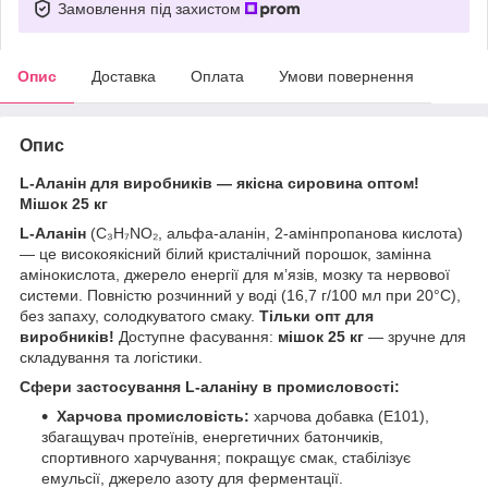
Замовлення під захистом
Опис
Доставка
Оплата
Умови повернення
Опис
L-Аланін для виробників — якісна сировина оптом!
Мішок 25 кг
L-Аланін
(C₃H₇NO₂, альфа-аланін, 2-амінпропанова кислота)
— це високоякісний білий кристалічний порошок, замінна
амінокислота, джерело енергії для м’язів, мозку та нервової
системи. Повністю розчинний у воді (16,7 г/100 мл при 20°C),
без запаху, солодкуватого смаку.
Тільки опт для
виробників!
Доступне фасування:
мішок 25 кг
— зручне для
складування та логістики.
Сфери застосування L-аланіну в промисловості:
Харчова промисловість:
харчова добавка (E101),
збагащувач протеїнів, енергетичних батончиків,
спортивного харчування; покращує смак, стабілізує
емульсії, джерело азоту для ферментації.