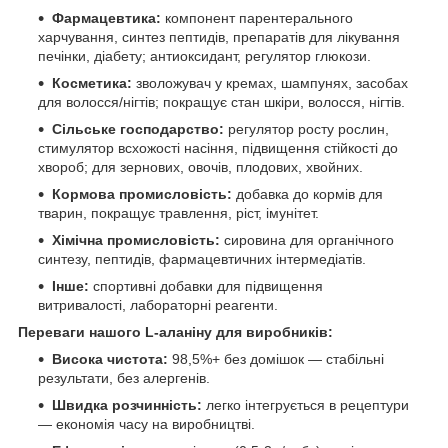
Фармацевтика:
компонент парентерального
харчування, синтез пептидів, препаратів для лікування
печінки, діабету; антиоксидант, регулятор глюкози.
Косметика:
зволожувач у кремах, шампунях, засобах
для волосся/нігтів; покращує стан шкіри, волосся, нігтів.
Сільське господарство:
регулятор росту рослин,
стимулятор всхожості насіння, підвищення стійкості до
хвороб; для зернових, овочів, плодових, хвойних.
Кормова промисловість:
добавка до кормів для
тварин, покращує травлення, ріст, імунітет.
Хімічна промисловість:
сировина для органічного
синтезу, пептидів, фармацевтичних інтермедіатів.
Інше:
спортивні добавки для підвищення
витривалості, лабораторні реагенти.
Переваги нашого L-аланіну для виробників:
Висока чистота:
98,5%+ без домішок — стабільні
результати, без алергенів.
Швидка розчинність:
легко інтегрується в рецептури
— економія часу на виробництві.