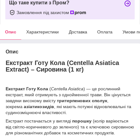
Що таке купити з Пром?
Замовлення під захистом
Опис
Характеристики
Доставка
Оплата
Умови п
Опис
Екстракт Готу Кола (Centella Asiatica
Extract) – Сировина (1 кг)
Екстракт Готу Кола
(
Centella Asiatica
) — це рослинний
екстракт, який отримують з однойменної трави. Він цінується
завдяки високому вмісту
тритерпенових сполук
,
зокрема
азіатикозидів
, які мають потужні відновлювальні та
судинозміцнюючі властивості.
Екстракт постачається у вигляді
порошку
(колір варіюється
від світло-коричневого до зеленого) та є ключовою сировиною
для різноманітних добавок та косметичних продуктів.