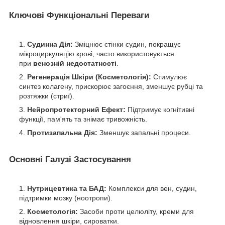
Ключові Функціональні Переваги
Судинна Дія:
Зміцнює стінки судин, покращує
мікроциркуляцію крові, часто використовується
при
венозній недостатності
.
Регенерація Шкіри (Косметологія):
Стимулює
синтез колагену, прискорює загоєння, зменшує рубці та
розтяжки (стриї).
Нейропротекторний Ефект:
Підтримує когнітивні
функції, пам'ять та знімає тривожність.
Протизапальна Дія:
Зменшує запальні процеси.
Основні Галузі Застосування
Нутрицевтика та БАД:
Комплекси для вен, судин,
підтримки мозку (ноотропи).
Косметологія:
Засоби проти целюліту, креми для
відновлення шкіри, сироватки.