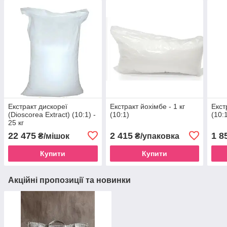
Екстракт дискореї
Екстракт йохімбе - 1 кг
Екст
(Dioscorea Extract) (10:1) -
(10:1)
(10:1
25 кг
22 475
2 415
1 8
₴/мішок
₴/упаковка
Купити
Купити
Акційні пропозиції та новинки