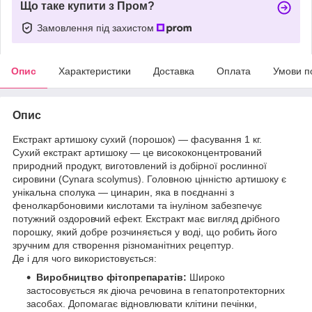
Що таке купити з Пром?
Замовлення під захистом
Опис
Характеристики
Доставка
Оплата
Умови п
Опис
Екстракт артишоку сухий (порошок) — фасування 1 кг.
Сухий екстракт артишоку — це висококонцентрований
природний продукт, виготовлений із добірної рослинної
сировини (Cynara scolymus). Головною цінністю артишоку є
унікальна сполука — цинарин, яка в поєднанні з
фенолкарбоновими кислотами та інуліном забезпечує
потужний оздоровчий ефект. Екстракт має вигляд дрібного
порошку, який добре розчиняється у воді, що робить його
зручним для створення різноманітних рецептур.
Де і для чого використовується:
Виробництво фітопрепаратів:
Широко
застосовується як діюча речовина в гепатопротекторних
засобах. Допомагає відновлювати клітини печінки,