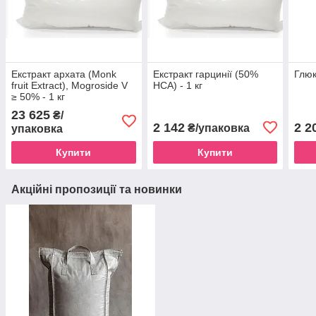
Екстракт архата (Monk
Екстракт гарцинії (50%
Глюк
fruit Extract), Mogroside V
HCA) - 1 кг
≥ 50% - 1 кг
23 625
₴/
2 142
2 2
₴/упаковка
упаковка
Купити
Купити
Акційні пропозиції та новинки