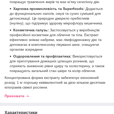
покращує травлення жирів та має м’яку сечогінну дію.
Харчова промисловість та Superfoods:
Додається
до функціональних напоїв, смузі та сухих сумішей для
детоксикації. Це природне джерело пребіотиків
(інуліну), що підтримує здорову мікрофлору кишечника.
Косметична галузь:
Застосовується у виробництві
професійної косметики для обличчя та тіла. Екстракт
ефективно знімає набряки, має лімфодренажну дію та
допомагає в комплексному лікуванні акне, очищуючи
організм зсередини.
Оздоровлення та профілактика:
Використовується
для приготування домашніх цілющих розчинів, що
сприяють зниженню рівня цукру та холестерину, а також
покращують загальний стан шкіри та колір обличчя.
Концентрована форма екстракту забезпечує економний
розхід: 1 кг порошку еквівалентний за дією кільком десяткам
кілограмів свіжої рослини.
Приховати
Характеристики