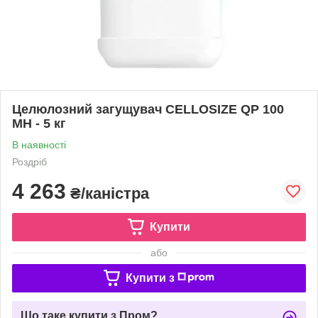
Целюлозний загущувач CELLOSIZE QP 100
MH - 5 кг
В наявності
Роздріб
4 263
₴/каністра
Купити
або
Купити з
Що таке купити з Пром?