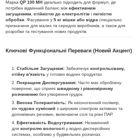
Марка
QP 100 MH
ідеально підходить для формул, де
потрібен відмінний баланс між
ефективним
загущенням
,
стійкістю до електролітів
і
легкістю
обробки
. Фасування у
5 кг мішки або відра
спеціально
призначене для малих та середніх виробників, а також для
розробки та тестування нових продуктів.
Ключові Функціональні Переваги (Новий Акцент)
Стабільне Загущення:
Забезпечує
контрольовану,
стійку в'язкість
у готових водних продуктах.
Покращене Диспергування:
Часто має оброблену
поверхню, що сприяє
швидкому і рівномірному
розчиненню
без утворення грудок.
Висока Толерантність:
Як неіоногенний полімер,
він
чудово сумісний
з широким спектром активних та
допоміжних речовин, включаючи солі та різні ПАР.
Ефективність Водоутримання:
Незамінний
для
контролю вологості
у водно-дисперсійних
системах, особливо у будівельних розчинах.