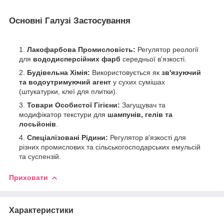
Основні Галузі Застосування
Лакофарбова Промисловість:
Регулятор реології
для
вододисперсійних фарб
середньої в'язкості.
Будівельна Хімія:
Використовується як
зв'язуючий
та водоутримуючий агент
у сухих сумішах
(штукатурки, клеї для плитки).
Товари Особистої Гігієни:
Загущувач та
модифікатор текстури для
шампунів, гелів та
лосьйонів
.
Спеціалізовані Рідини:
Регулятор в'язкості для
різних промислових та сільськогосподарських емульсій
та суспензій.
Приховати
Характеристики