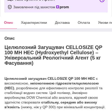
Замовлення під захистом
Опис
Характеристики
Доставка
Оплата
Умови п
Опис
Целюлозний Загущувач CELLOSIZE QP
100 MH HEC (Hydroxyethyl Cellulose) –
Універсальний Реологічний Агент (5 кг
Фасування)
Целюлозний загущувач CELLOSIZE QP 100 MH HEC
є
високоякісною,
неіоногенною гідроксіетилцелюлозою
(HEC)
, розробленою для ефективного контролю реології та
стабілізації водних систем. Цей полімер, ймовірно
виробництва DOW Chemical або аналога, відомий своєю
здатністю створювати
стабільну, середню або високу
в'язкість
(нижчу, ніж у QP 300) при мінімальній концентрації.