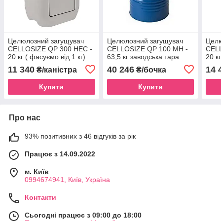
Целюлозний загущувач
Целюлозний загущувач
Цел
CELLOSIZE QP 300 HEC -
CELLOSIZE QP 100 MH -
CEL
20 кг ( фасуємо від 1 кг)
63,5 кг заводська тара
20 к
11 340
40 246
14 
₴/каністра
₴/бочка
Купити
Купити
Про нас
93% позитивних з 46 відгуків за рік
Працює з 14.09.2022
м. Київ
0994674941, Київ, Україна
Контакти
Сьогодні працює з 09:00 до 18:00