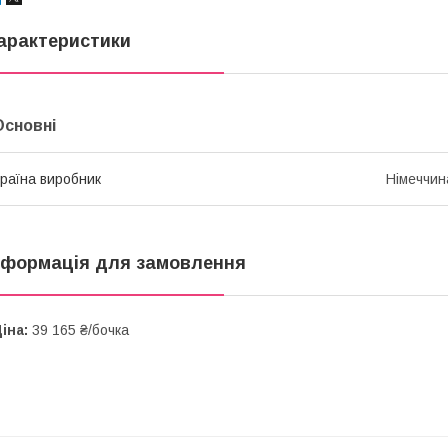
арактеристики
Основні
раїна виробник
Німеччин
нформація для замовлення
іна:
39 165 ₴/бочка