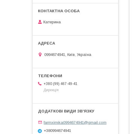
Катерина
0994674941, Київ, Україна
+380 (99) 467-49-41
Дирекція
farmximika0994674941@gmail.com
+380994674941