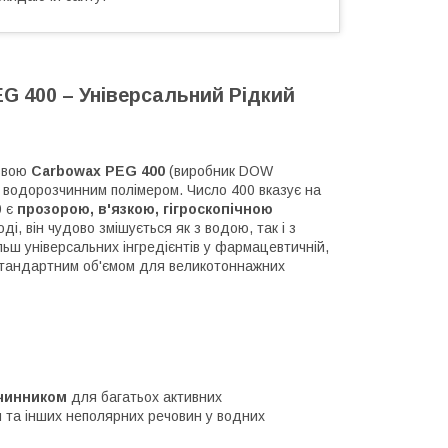
EG 400 – Універсальний Рідкий
азвою
Carbowax PEG 400
(виробник DOW
і водорозчинним полімером. Число 400 вказує на
0 є
прозорою, в'язкою, гігроскопічною
і, він чудово змішується як з водою, так і з
ьш універсальних інгредієнтів у фармацевтичній,
тандартним об'ємом для великотоннажних
чинником
для багатьох активних
й та інших неполярних речовин у водних