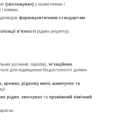
нт (зволожувач)
у косметичних і
і плівках.
ідповідає
фармацевтичним стандартам
лізації в'язкості
рідких рецептур.
ьних розчинів, сиропів),
ін'єкційних
ється для підвищення біодоступності деяких
, кремах, рідкому милі, шампунях та
ції.
них рідин
,
змочувач
та
проміжний хімічний
аратах.