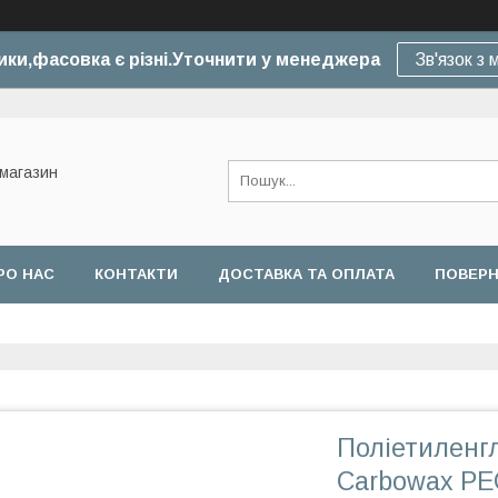
ики,фасовка є різні.Уточнити у менеджера
Зв'язок з
-магазин
РО НАС
КОНТАКТИ
ДОСТАВКА ТА ОПЛАТА
ПОВЕРН
Поліетиленгл
Carbowax PEG