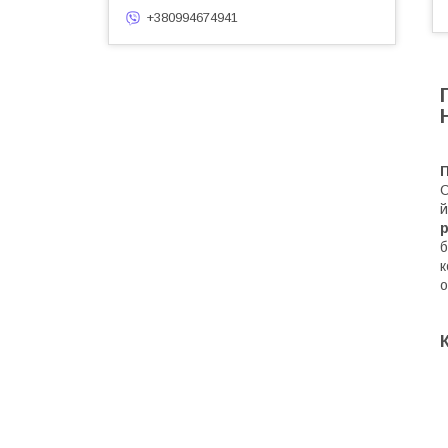
+380994674941
П
C
й
б
к
о