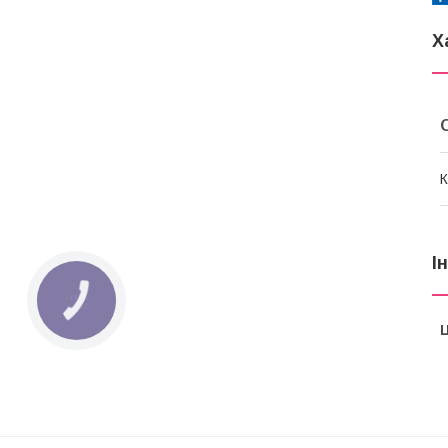
Х
К
І
КНОПКА
ЗВ'ЯЗКУ
Ц