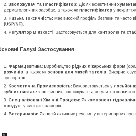
Зволожувач та Пластифікатор:
Діє як ефективний
хумекта
дерматологічних засобах, а також як
пластифікатор
у покриттях 
Низька Токсичність:
Має високий профіль безпеки та часто в
(USP/NF)
.
Регулятор В'язкості:
Застосовується для
контролю та стабі
Основні Галузі Застосування
Фармацевтика:
Виробництво
рідких лікарських форм
(орал
розчинів
, а також як
основа для мазей та гелів
. Використову
препаратів.
Косметична Промисловість:
Використовується у
лосьйонах
зубних пастах
як розчинник, зволожувач та регулятор консистен
Спеціалізовані Хімічні Процеси:
Як
компонент гідравліч
продукт
у синтезі полімерів.
Ветеринарія:
Як носій активних речовин у ветеринарних преп