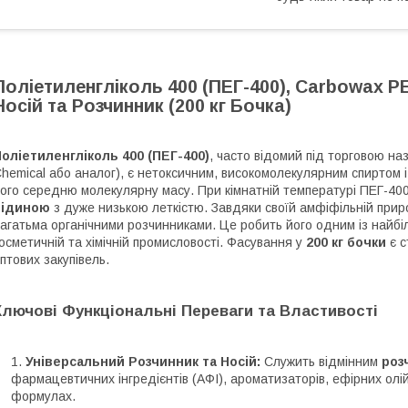
Поліетиленгліколь 400 (ПЕГ-400), Carbowax P
Носій та Розчинник (200 кг Бочка)
оліетиленгліколь 400 (ПЕГ-400)
, часто відомий під торговою н
hemical або аналог), є нетоксичним, високомолекулярним спиртом 
ого середню молекулярну масу. При кімнатній температурі ПЕГ-40
рідиною
з дуже низькою леткістю. Завдяки своїй амфіфільній природ
агатьма органічними розчинниками. Це робить його одним із найбіл
осметичній та хімічній промисловості. Фасування у
200 кг бочки
є с
птових закупівель.
Ключові Функціональні Переваги та Властивості
Універсальний Розчинник та Носій:
Служить відмінним
роз
фармацевтичних інгредієнтів (АФІ), ароматизаторів, ефірних олі
формулах.