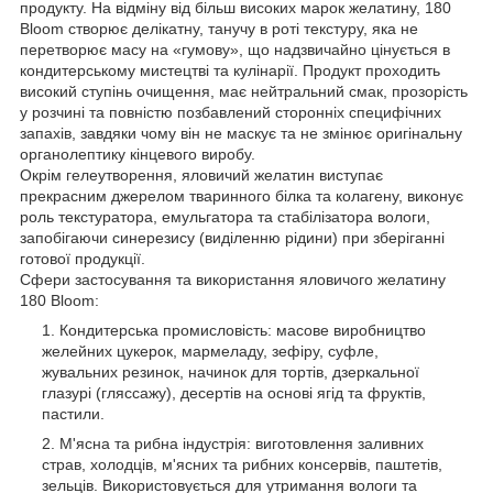
продукту. На відміну від більш високих марок желатину, 180
Bloom створює делікатну, танучу в роті текстуру, яка не
перетворює масу на «гумову», що надзвичайно цінується в
кондитерському мистецтві та кулінарії. Продукт проходить
високий ступінь очищення, має нейтральний смак, прозорість
у розчині та повністю позбавлений сторонніх специфічних
запахів, завдяки чому він не маскує та не змінює оригінальну
органолептику кінцевого виробу.
Окрім гелеутворення, яловичий желатин виступає
прекрасним джерелом тваринного білка та колагену, виконує
роль текстуратора, емульгатора та стабілізатора вологи,
запобігаючи синерезису (виділенню рідини) при зберіганні
готової продукції.
Сфери застосування та використання яловичого желатину
180 Bloom:
Кондитерська промисловість: масове виробництво
желейних цукерок, мармеладу, зефіру, суфле,
жувальних резинок, начинок для тортів, дзеркальної
глазурі (гляссажу), десертів на основі ягід та фруктів,
пастили.
М'ясна та рибна індустрія: виготовлення заливних
страв, холодців, м'ясних та рибних консервів, паштетів,
зельців. Використовується для утримання вологи та