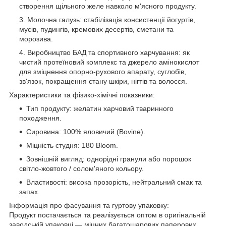
створення щільного желе навколо м'ясного продукту.
Молочна галузь: стабілізація консистенції йогуртів,
мусів, пудингів, кремових десертів, сметани та
морозива.
Виробництво БАД та спортивного харчування: як
чистий протеїновий комплекс та джерело амінокислот
для зміцнення опорно-рухового апарату, суглобів,
зв'язок, покращення стану шкіри, нігтів та волосся.
Характеристики та фізико-хімічні показники:
Тип продукту: желатин харчовий тваринного
походження.
Сировина: 100% яловичий (Bovine).
Міцність студня: 180 Bloom.
Зовнішній вигляд: однорідні гранули або порошок
світло-жовтого / солом'яного кольору.
Властивості: висока прозорість, нейтральний смак та
запах.
Інформація про фасування та гуртову упаковку:
Продукт постачається та реалізується оптом в оригінальній
заводській упаковці — міцних багатошарових паперових