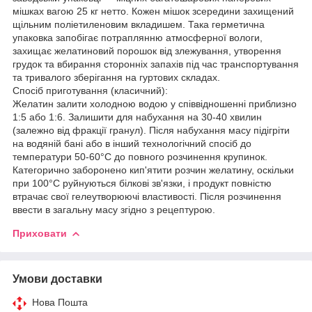
мішках вагою 25 кг нетто. Кожен мішок зсередини захищений
щільним поліетиленовим вкладишем. Така герметична
упаковка запобігає потраплянню атмосферної вологи,
захищає желатиновий порошок від злежування, утворення
грудок та вбирання сторонніх запахів під час транспортування
та тривалого зберігання на гуртових складах.
Спосіб приготування (класичний):
Желатин залити холодною водою у співвідношенні приблизно
1:5 або 1:6. Залишити для набухання на 30-40 хвилин
(залежно від фракції гранул). Після набухання масу підігріти
на водяній бані або в інший технологічний спосіб до
температури 50-60°C до повного розчинення крупинок.
Категорично заборонено кип'ятити розчин желатину, оскільки
при 100°C руйнуються білкові зв'язки, і продукт повністю
втрачає свої гелеутворюючі властивості. Після розчинення
ввести в загальну масу згідно з рецептурою.
Приховати
Умови доставки
Нова Пошта