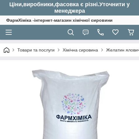
Ціни,виробники,фасовка є різні.Уточнити у
менеджера
ФармХіміка -інтернет-магазин хімічної сировини
Товари та послуги
Хімічна сировина
Желатин ялович