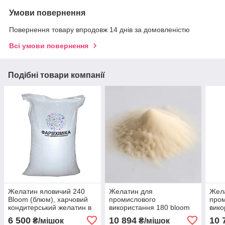
Умови повернення
Повернення товару впродовж 14 днів за домовленістю
Всі умови повернення
Подібні товари компанії
Желатин яловичий 240
Желатин для
Жел
Bloom (блюм), харчовий
промислового
про
кондитерський желатин в
використання 180 bloom
вико
мішках 25 кг
Нідерланди (Фасування
Ніде
6 500
10 894
10 
₴/мішок
₴/мішок
мішок по 25 кг)
мішо