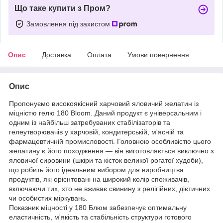
Що таке купити з Пром?
Замовлення під захистом
Опис
Доставка
Оплата
Умови повернення
Опис
Пропонуємо високоякісний харчовий яловичий желатин із
міцністю гелю 180 Bloom. Даний продукт є універсальним і
одним із найбільш затребуваних стабілізаторів та
гелеутворювачів у харчовій, кондитерській, м'ясній та
фармацевтичній промисловості. Головною особливістю цього
желатину є його походження — він виготовляється виключно з
яловичої сировини (шкіри та кісток великої рогатої худоби),
що робить його ідеальним вибором для виробництва
продуктів, які орієнтовані на широкий колір споживачів,
включаючи тих, хто не вживає свинину з релігійних, дієтичних
чи особистих міркувань.
Показник міцності у 180 Блюм забезпечує оптимальну
еластичність, м'якість та стабільність структури готового