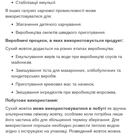
Стабілізації емульсії.
В інших галузях харчової промисловості може
використовуватися для:
Збагачення дитячого харчування.
Виробництва омлетів швидкого приготування.
Виробничі процеси, в яких використовується продукт:
Сухий жовток додається на різних етапах виробництва:
Емульгування жирів та води при виробництві соусів та
майонезів.
Замішування тіста для макаронних, хлібобулочних та
кондитерських виробів.
Приготування кремових мас та начинок.
Змішування інгредієнтів при виробництві морозива.
Побутове використання:
Сухий жовток
може використовуватися в побуті
як зручна
альтернатива свіжому жовтку, особливо коли потрібна лише
його частина або для збільшення терміну зберігання. Для
використання порошок необхідно розвести теплою водою
згідно з інструкцією на упаковці. Розведений жовток можна