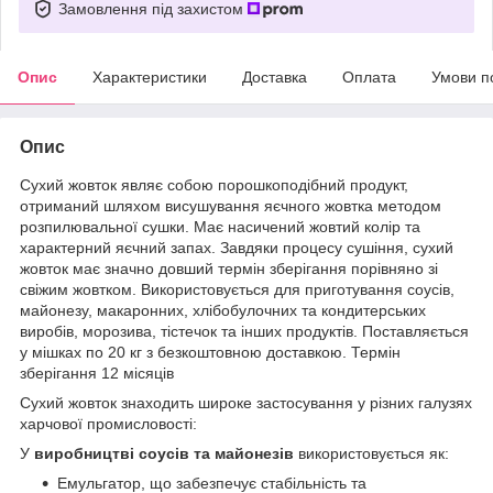
Замовлення під захистом
Опис
Характеристики
Доставка
Оплата
Умови п
Опис
Сухий жовток являє собою порошкоподібний продукт,
отриманий шляхом висушування яєчного жовтка методом
розпилювальної сушки. Має насичений жовтий колір та
характерний яєчний запах. Завдяки процесу сушіння, сухий
жовток має значно довший термін зберігання порівняно зі
свіжим жовтком. Використовується для приготування соусів,
майонезу, макаронних, хлібобулочних та кондитерських
виробів, морозива, тістечок та інших продуктів. Поставляється
у мішках по 20 кг з безкоштовною доставкою. Термін
зберігання 12 місяців
Сухий жовток знаходить широке застосування у різних галузях
харчової промисловості:
У
виробництві соусів та майонезів
використовується як:
Емульгатор, що забезпечує стабільність та