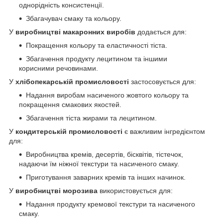
однорідність консистенції.
Збагачувач смаку та кольору.
У
виробництві макаронних виробів
додається для:
Покращення кольору та еластичності тіста.
Збагачення продукту лецитином та іншими
корисними речовинами.
У
хлібопекарській промисловості
застосовується для:
Надання виробам насиченого жовтого кольору та
покращення смакових якостей.
Збагачення тіста жирами та лецитином.
У
кондитерській промисловості
є важливим інгредієнтом
для:
Виробництва кремів, десертів, бісквітів, тістечок,
надаючи їм ніжної текстури та насиченого смаку.
Приготування заварних кремів та інших начинок.
У
виробництві морозива
використовується для:
Надання продукту кремової текстури та насиченого
смаку.