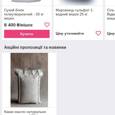
Сухий білок
Марганець сульфат 1-
Сіль
гелеутворюючий - 20 кг
водний мішок 25 кг
Відв
мішок
маш
8 400
₴/мішок
Ціну уточнюйте
Цін
Купити
Акційні пропозиції та новинки
Какао масло натуральне