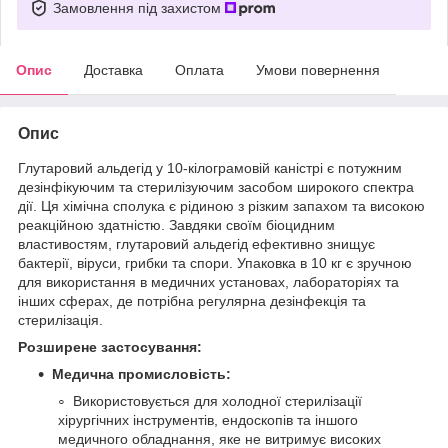
Замовлення під захистом
Опис
Доставка
Оплата
Умови повернення
Опис
Глутаровий альдегід у 10-кілограмовій каністрі є потужним
дезінфікуючим та стерилізуючим засобом широкого спектра
дії. Ця хімічна сполука є рідиною з різким запахом та високою
реакційною здатністю. Завдяки своїм біоцидним
властивостям, глутаровий альдегід ефективно знищує
бактерії, віруси, грибки та спори. Упаковка в 10 кг є зручною
для використання в медичних установах, лабораторіях та
інших сферах, де потрібна регулярна дезінфекція та
стерилізація.
Розширене застосування:
Медична промисловість:
Використовується для холодної стерилізації
хірургічних інструментів, ендоскопів та іншого
медичного обладнання, яке не витримує високих