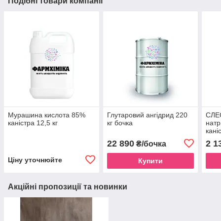
Подібні товари компанії
Мурашина кислота 85%
Глутаровий ангідрид 220
СЛЕС
каністра 12,5 кг
кг бочка
натр
кані
22 890
2 1
₴/бочка
Ціну уточнюйте
Купити
Акційні пропозиції та новинки