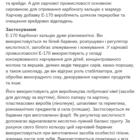
та крейди. А для харчової промисловості основною
сировиною для отримання карбонату кальцію є мармур.
Харчову добавку Е-170 виробляють шляхом переробки та
очищення крейдових відкладень.
Застосування
E-170 Карбонат кальцію дуже різноманітно. Він
використовується як білий барвник, розпушувач і регулятор
кислотності, запобігає злежуванню і комкування.
У харчовій
промисловості
E-170 використовують у складі
консервованого харчування для дітей, концентрованого
молока та вершків, деяких видів твердих сирів, какао-порошку,
а також шоколаду, де він відіграє роль стабілізатора, для
обробки виноградного соку, декорування харчових продуктів
та інше.
Його використовують для виробництва
побутової хімії
(засоби
для догляду за взуттям), білого паперу та картону,
пластмасових виробів (лінолеум), шпаклівки та герметика,
різноманітних предметів зі скла (пляшки). Застосовується як
барвник при виготовленні фарб. Як регулятор кислотності
допомагає відновлювати кислотно-лужний баланс грунту. За
рахунок свого білого кольору цей харчовий барвник
використовується при виготовленні засобів особистої гігієни,
зокрема пасти для зубів. Використовується практично у всіх