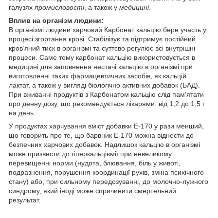
галузях
промисловості
, а також у
медицині
.
Вплив на організм людини:
В організмі людини харчовий Карбонат кальцію бере участь у
процесі згортання крові. Стабілізує та підтримує постійний
кров’яний тиск в організмі та суттєво регулює всі внутрішні
процеси. Саме тому карбонат кальцію використовується в
медицині для заповнення нестачі кальцію в організмі при
виготовленні таких фармацевтичних засобів, як кальцій
лактат, а також у вигляді біологічно активних добавок (БАД).
При вживанні продуктів з Карбонатом кальцію слід пам’ятати
про денну дозу, що рекомендується лікарями: від 1,2 до 1,5 г
на день.
У продуктах харчування вміст добавки Е-170 у рази менший,
що говорить про те, що барвник Е-170 можна віднести до
безпечних харчових добавок. Надлишок кальцію в організмі
може призвести до гіперкальціємії при невеликому
перевищенні норми (нудота, блювання, біль у животі,
подразнення, порушення координації рухів, зміна психічного
стану) або, при сильному передозуванні, до молочно-лужного
синдрому, який іноді може спричинити смертельний
результат.