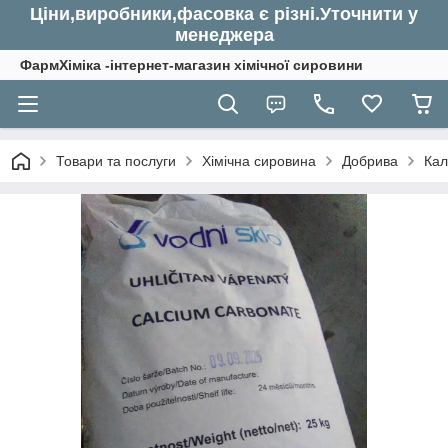
Ціни,виробники,фасовка є різні.Уточнити у
менеджера
ФармХіміка -інтернет-магазин хімічної сировини
Товари та послуги
Хімічна сировина
Добрива
Кал