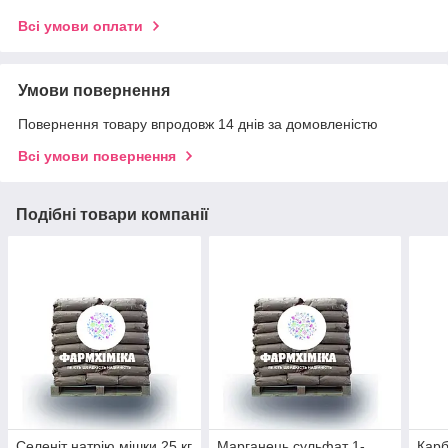
Всі умови оплати
Умови повернення
Повернення товару впродовж 14 днів за домовленістю
Всі умови повернення
Подібні товари компанії
Селеніт натрію,мішки 25 кг
Марганець сульфат 1-
Карб