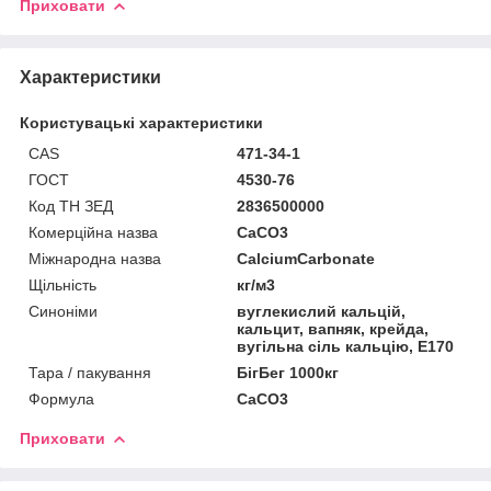
Приховати
Характеристики
Користувацькі характеристики
CAS
471-34-1
ГОСТ
4530-76
Код ТН ЗЕД
2836500000
Комерційна назва
CaCO3
Міжнародна назва
CalciumCarbonate
Щільність
кг/м3
Синоніми
вуглекислий кальцій,
кальцит, вапняк, крейда,
вугільна сіль кальцію, Е170
Тара / пакування
БігБег 1000кг
Формула
CaCO3
Приховати