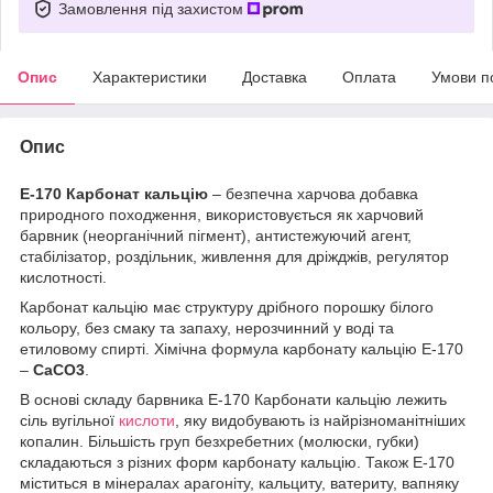
Замовлення під захистом
Опис
Характеристики
Доставка
Оплата
Умови п
Опис
Е-170 Карбонат кальцію
– безпечна харчова добавка
природного походження, використовується як харчовий
барвник (неорганічний пігмент), антистежуючий агент,
стабілізатор, роздільник, живлення для дріжджів, регулятор
кислотності.
Карбонат кальцію має структуру дрібного порошку білого
кольору, без смаку та запаху, нерозчинний у воді та
етиловому спирті. Хімічна формула карбонату кальцію Е-170
–
CaCO3
.
В основі складу барвника E-170 Карбонати кальцію лежить
сіль вугільної
кислоти
, яку видобувають із найрізноманітніших
копалин. Більшість груп безхребетних (молюски, губки)
складаються з різних форм карбонату кальцію. Також Е-170
міститься в мінералах арагоніту, кальциту, ватериту, вапняку