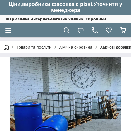
Ціни,виробники,фасовка є різні.Уточнити у
менеджера
ФармХіміка -інтернет-магазин хімічної сировини
Товари та послуги
Хімічна сировина
Харчові добавк