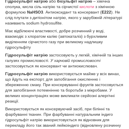
Гідросульфіт натрію
або
бісульфіт натрію
– хімічна
сполука, кисла сіль натрію та сірчистої
кислоти
з хімічною
формулою
NaHSO3
. Антиоксидант та консервант (
E222
). Не
слід плутати з дитіонітом натрію, якого у зарубіжній літературі
називають sodium hydrosulfite.
Має відбілюючі властивості, добре розчинний у воді,
взаємодіє з хлоратом калію (автокаталіз) з бурхливим
виділенням сірчистого газу при великому надлишку
гідросульфіту
Гідросульфіт натрію
застосовують у легкій, хімічній та інших
галузях промисловості.
У харчовій промисловості
застосовується як консервант чи антиокислювач.
Гідросульфіт натрію
використовується майже у всіх винах,
що йдуть на експорт, для запобігання окисленню і
збереженню смаку. При консервуванні фруктів застосовується
для запобігання потемнінню та боротьби з мікробами. У
великих концентраціях може викликати серйозні алергічні
реакції.
Використовується як консервуючий засіб, при білінні та
фарбуванні тканин. При фарбуванні натуральним індиго
гідросульфіт натрію використовується як відновник для
перекладу його так званий лейкоіндиго (відновлену розчинну