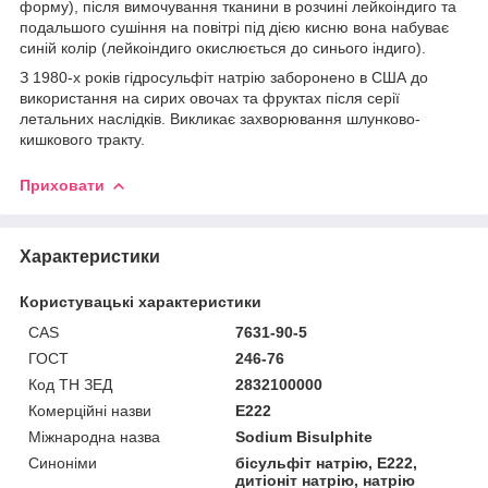
форму), після вимочування тканини в розчині лейкоіндиго та
подальшого сушіння на повітрі під дією кисню вона набуває
синій колір (лейкоіндиго окислюється до синього індиго).
З 1980-х років гідросульфіт натрію заборонено в США до
використання на сирих овочах та фруктах після серії
летальних наслідків. Викликає захворювання шлунково-
кишкового тракту.
Приховати
Характеристики
Користувацькі характеристики
CAS
7631-90-5
ГОСТ
246-76
Код ТН ЗЕД
2832100000
Комерційні назви
Е222
Міжнародна назва
Sodium Bisulphite
Синоніми
бісульфіт натрію, Е222,
дитіоніт натрію, натрію