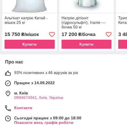
Альгінат натрію Китай -
Натрію дітіоніт
Трип
мішок 25 кг
(гідросульфіт), Італія —
Кита
бочка 50 кг
15 750
17 200
3 4
₴/мішок
₴/бочка
Купити
Купити
Про нас
93% позитивних з 46 відгуків за рік
Працює з 14.09.2022
м. Київ
0994674941, Київ, Україна
Контакти
Сьогодні працює з 09:00 до 18:00
Показати весь графік роботи