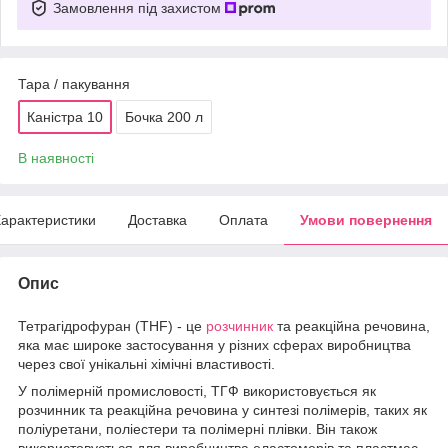
Замовлення під захистом
Тара / пакування
Каністра 10
Бочка 200 л
В наявності
арактеристики
Доставка
Оплата
Умови повернення
Опис
Тетрагідрофуран (THF) - це
розчинник
та реакційна речовина,
яка має широке застосування у різних сферах виробництва
через свої унікальні хімічні властивості.
У полімерній промисловості, ТГФ використовується як
розчинник та реакційна речовина у синтезі полімерів, таких як
поліуретани, поліестери та полімерні плівки. Він також
використовується для виробництва еластомерів та пластмас,