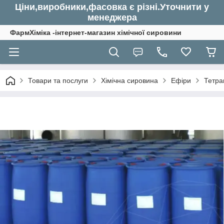
Ціни,виробники,фасовка є різні.Уточнити у
менеджера
ФармХіміка -інтернет-магазин хімічної сировини
Товари та послуги
Хімічна сировина
Ефіри
Тетра