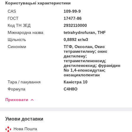
Користувацькі характеристики
CAS
109-99-9
ГОСТ
17477-86
Код ТН ЗЕД
2932110000
Міжнародна назва
tetrahydrofuran, THF
Щільність
0,8892 кг/м3
Синоніми
ТГФ, Оксолан, Окис
тетраметилену; окис
даєтилену;
тетраметиленоксид;
деєтиленоксид; фуранідин
No 1,4-епоксидутан;
оксациклопентан
Тара / пакування
Каністра 10
Формула
C4H8O
Приховати
Умови доставки
Нова Пошта