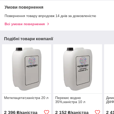
Умови повернення
Повернення товару впродовж 14 днів за домовленістю
Всі умови повернення
Подібні товари компанії
Метилацетат,каністра 20 л
Перекис водню
Дим
35%,каністра 10 л
ДМФА
2 396
2 152
2 4
₴/каністра
₴/каністра