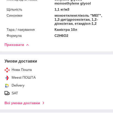
monoethylene glycol
Щільність
1,1 кг/м3
Синоніми
моноетиленгліколь "МЕГ",
1,2-дигідрооксіетан, 1,2-
діоксіетан, етандіол-1,2
Тара / пакування
Каністра 10л
Формула
C2H6O2
Приховати
Умови доставки
Нова Пошта
Meest ПОШТА
Delivery
SAT
Всі умови доставки