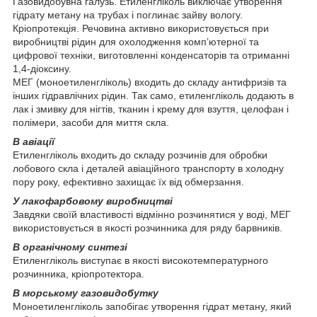
Газовидобувна галузь. Етиленгліколь виключає утворення
гідрату метану на трубах і поглинає зайву вологу.
Кріопротекція. Речовина активно використовується при
виробництві рідин для охолодження комп’ютерної та
цифрової техніки, виготовленні конденсаторів та отриманні
1,4-діоксину.
МЕГ (моноетиленгліколь) входить до складу антифризів та
інших гідравлічних рідин. Так само, етиленгліколь додають в
лак і змивку для нігтів, тканин і крему для взуття, целофан і
полімери, засоби для миття скла.
В авіації
Етиленгліколь входить до складу розчинів для обробки
лобового скла і деталей авіаційного транспорту в холодну
пору року, ефективно захищає їх від обмерзання.
У лакофарбовому виробництві
Завдяки своїй властивості відмінно розчинятися у воді, МЕГ
використовується в якості розчинника для ряду барвників.
В органічному синтезі
Етиленгліколь виступає в якості високотемпературного
розчинника, кріопротектора.
В морському газовидобутку
Моноетиленгліколь запобігає утворення гідрат метану, який