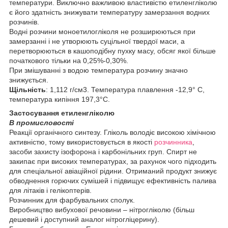
температури. Виключно важливою властивістю етиленгліколю
є його здатність знижувати температуру замерзання водних
розчинів.
Водні розчини моноетилогліколя не розширюються при
замерзанні і не утворюють суцільної твердої маси, а
перетворюються в кашоподібну пухку масу, обсяг якої більше
початкового тільки на 0,25%-0,30%.
При змішуванні з водою температура розчину значно
знижується.
Щільність
: 1,112 г/см3. Температура плавлення -12,9° С,
температура кипіння 197,3°С.
Застосування етиленгліколю
В промисловості
Реакції органічного синтезу. Гліколь володіє високою хімічною
активністю, тому використовується в якості
розчинника
,
засоби захисту ізофорона і карбонільних груп. Спирт не
закипає при високих температурах, за рахунок чого підходить
для спеціальної авіаційної рідини. Отриманий продукт знижує
обводнення горючих сумішей і підвищує ефективність палива
для літаків і гелікоптерів.
Розчинник для фарбувальних сполук.
Виробництво вибухової речовини – нітрогліколю (більш
дешевий і доступний аналог нітрогліцерину).