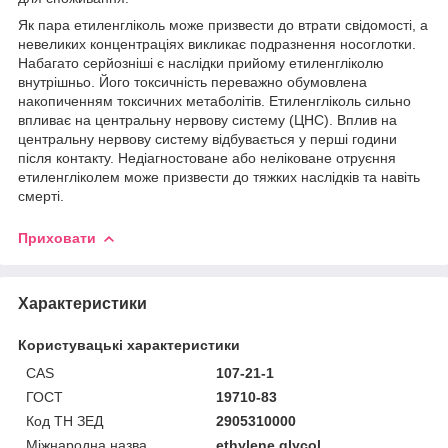
Як пара етиленгліколь може призвести до втрати свідомості, а
невеликих концентраціях викликає подразнення носоглотки.
Набагато серйозніші є наслідки прийому етиленгліколю
внутрішньо. Його токсичність переважно обумовлена
накопиченням токсичних метаболітів. Етиленгліколь сильно
впливає на центральну нервову систему (ЦНС). Вплив на
центральну нервову систему відбувається у перші години
після контакту. Недіагностоване або неліковане отруєння
етиленгліколем може призвести до тяжких наслідків та навіть
смерті.
Приховати
Характеристики
Користувацькі характеристики
CAS
107-21-1
ГОСТ
19710-83
Код ТН ЗЕД
2905310000
Міжнародна назва
ethylene glycol,