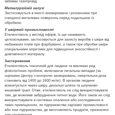
забиває газопровід.
Металургійній галузі
Застосовується в якості знежирювача і розчинника при
очищенні металевих поверхонь перед подальшою їх
обробкою.
У шкіряній промисловості
Етиленгліколь у вигляді ефірів, їх ще називають
целозольвами, застосовується для захисту виробів з шкіри від
небажаних плям при фарбуванні, а також при обробки шкіри
спеціальними апретами для підвищення зносостійкості і
довговічності матеріалу.
Застереження
Етиленгліколь токсичний для людини та викликає ряд
фізіологічних проблем, включаючи летальны випадки (за
оцінками Центру з контролю захворювань, смертельна доза
становить від 1400 до 1600 мг/кг). В організм людини
всмоктується через шкіру, дихальні шляхи та шлунково-
кишковий тракт. Отже, етиленгліколь не слід використовувати
там, де можливе забруднення питної води. Його також не слід
використовувати в системах опалення або охолодження в
таких приміщеннях, як підприємства харчової промисловості
або інші підприємства, де виготовляють продукти, призначені
для споживання.