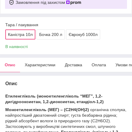
Замовлення під захистом
Тара / пакування
Каністра 10л
Бочка 200 л
Єврокуб 1000л
В наявності
Опис
Характеристики
Доставка
Оплата
Умови п
Опис
Етиленгліколь (моноетиленгліколь “МЕГ”, 1,2-
дигідрооксиетан, 1,2-диоксиетан, етандіол-1,2)
Моноетиленгліколь (МЕГ) – (C2H4(OH)2)
органічна сполука,
найпростіший двоатомний спирт; густа безбарвна рідина;
рідкий абсорбент вологи із природного газу (С2Н6О2).
Застосовують у виробництві синтетичних смол, штучного
волокна, як антифриз тощо.
Етиленгліколь (гліколь; 1,2-