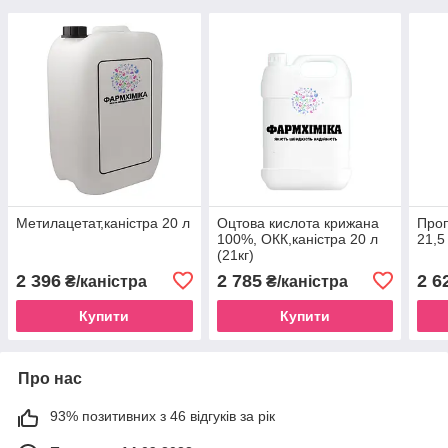
Метилацетат,каністра 20 л
Оцтова кислота крижана
Проп
100%, ОКК,каністра 20 л
21,5
(21кг)
2 396
2 785
2 6
₴/каністра
₴/каністра
Купити
Купити
Про нас
93% позитивних з 46 відгуків за рік