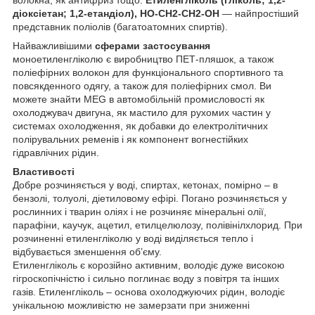
діоксіетан; 1,2-етандіол), HO-CH2-CH2-OH
— найпростіший
представник поліолів (багатоатомних спиртів).
Найважливішими
сферами застосування
моноетиленгліколю є виробництво ПЕТ-пляшок, а також
поліефірних волокон для функціонального спортивного та
повсякденного одягу, а також для поліефірних смол. Ви
можете знайти MEG в автомобільній промисловості як
охолоджувач двигуна, як мастило для рухомих частин у
системах охолодження, як добавки до електролітичних
полірувальних ременів і як компонент вогнестійких
гідравлічних рідин.
Властивості
Добре розчиняється у воді, спиртах, кетонах, помірно – в
бензолі, толуолі, діетиловому ефірі. Погано розчиняється у
рослинних і тварин оліях і не розчиняє мінеральні олії,
парафіни, каучук, ацетил, етилцелюлозу, полівінілхлорид. При
розчиненні етиленгліколю у воді виділяється тепло і
відбувається зменшення об’єму.
Етиленгліколь є корозійно активним, володіє дуже високою
гігроскопічністю і сильно поглинає воду з повітря та інших
газів. Етиленгліколь – основа охолоджуючих рідин, володіє
унікальною можливістю не замерзати при зниженні