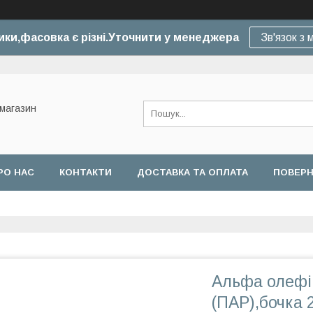
ики,фасовка є різні.Уточнити у менеджера
Зв'язок з
-магазин
РО НАС
КОНТАКТИ
ДОСТАВКА ТА ОПЛАТА
ПОВЕРН
Альфа олефі
(ПАР),бочка 