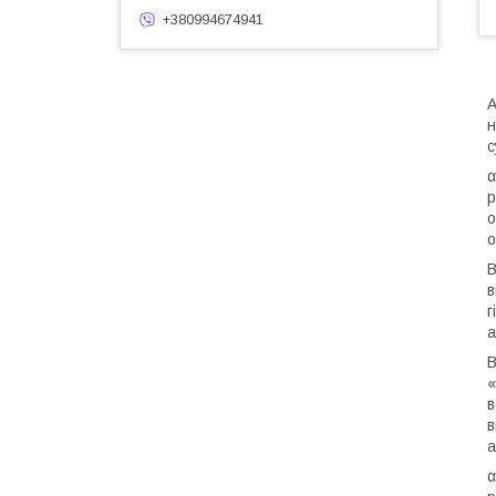
+380994674941
А
н
с
α
р
о
о
В
в
г
а
В
«
в
в
а
α