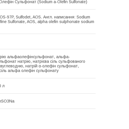
Олефін Сульфонат (Sodium a-Olefin Sulfonate)
AOS-97P, Sulfodet, AOS. Англ. написання: Sodium
fine Sulfonate, AOS, alpha olefin sulphonate sodium
рію альфаолефінсульфонат, альфа-
льфонат натрію, натрієва сіль сульфованого
о вуглеводню, натрій α-олефін сульфонат,
 сіль альфа олефін сульфонату
0 л
nSO3Na