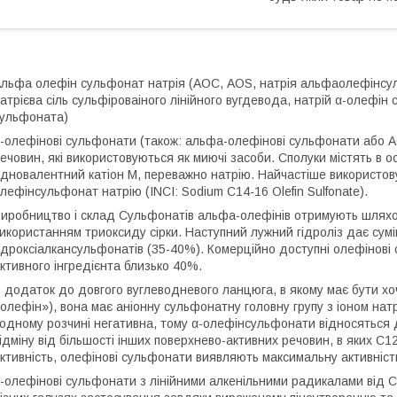
льфа олефін сульфонат натрія (АОС, AOS, натрія альфаолефінсу
атрієва сіль сульфіроваіного лінійного вугдевода, натрій α-олефін
ульфоната)
-олефінові сульфонати (також: альфа-олефінові сульфонати або A
ечовин, які використовуються як миючі засоби. Сполуки містять в о
дновалентний катіон М, переважно натрію. Найчастіше використову
лефінсульфонат натрію (INCI: Sodium C14-16 Olefin Sulfonate).
иробництво і склад Сульфонатів альфа-олефінів отримують шляхо
икористанням триоксиду сірки. Наступний лужний гідроліз дає сум
ідроксіалкансульфонатів (35-40%). Комерційно доступні олефінові
ктивного інгредієнта близько 40%.
 додаток до довгого вуглеводневого ланцюга, в якому має бути хоч
олефін»), вона має аніонну сульфонатну головну групу з іоном натр
одному розчині негативна, тому α-олефінсульфонати відносяться 
ідміну від більшості інших поверхнево-активних речовин, в яких C
ктивність, олефінові сульфонати виявляють максимальну активність
-олефінові сульфонати з лінійними алкенільними радикалами від С