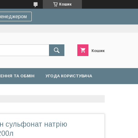
Кошик
 менеджером
Кошик
ЕННЯ ТА ОБМІН
УГОДА КОРИСТУВАЧА
н сульфонат натрію
200л