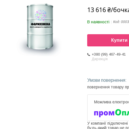
13 616 ₴/бочк
В наявності
Код:
0003
Купити
+380 (99) 467-49-41
Дирекція
повернення товару п
У компанії підключені
будь-який товар не п