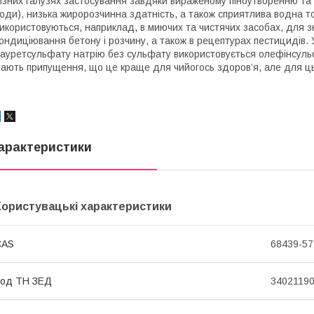
ізних галузях застосування завдяки вираженому піноутворенню та ст
оди), низька жиророзчинна здатність, а також сприятлива водна т
икористовуються, наприклад, в миючих та чистячих засобах, для з
ондиціювання бетону і розчину, а також в рецептурах пестицидів.
ауретсульфату натрію без сульфату використовується олефінсульф
ають припущення, що це краще для чийогось здоров’я, але для ц
арактеристики
Користувацькі характеристики
CAS
68439-57
Код ТН ЗЕД
3402119