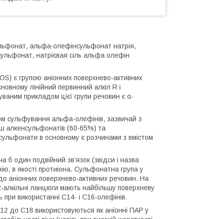
льфонат, альфа-олефінсульфонат натрія,
 сульфонат, натрієвая сіль альфа олефін
OS) є групою аніонних поверхнево-активних
сновному лінійний первинний алкіл R і
ваним прикладом цієї групи речовин є α-
м сульфування альфа-олефінів, зазвичай з
іш алкенсульфонатів (60-65%) та
 сульфонати в основному є розчинами з вмістом
а б один подвійний зв’язок (звідси і назва
ію, в якості протиіона. Сульфонатна група у
до аніонних поверхнево-активних речовин. На
12-алкільні ланцюги мають найбільшу поверхневу
 при використанні C14- і C16-олефінів.
12 до С18 використовуються як аніонні ПАР у