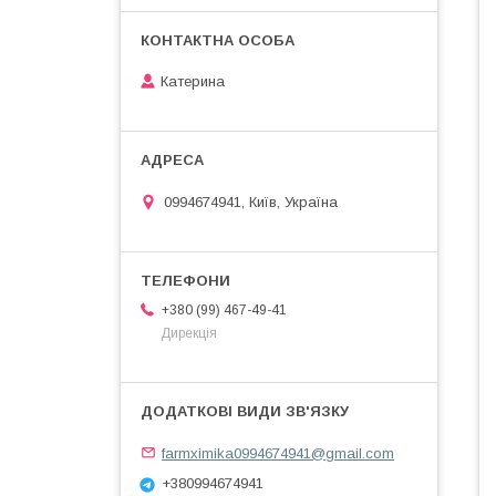
Катерина
0994674941, Київ, Україна
+380 (99) 467-49-41
Дирекція
farmximika0994674941@gmail.com
+380994674941