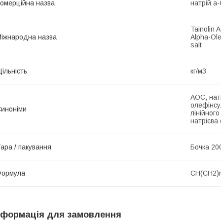
омерційна назва
натрій a-
Tainolin 
іжнародна назва
Alpha-Ole
salt
ільність
кг/м3
АОС, нат
олефінсу
иноніми
лінійног
натрієва
ара / пакування
Бочка 20
Формула
CH(CH2)
нформація для замовлення