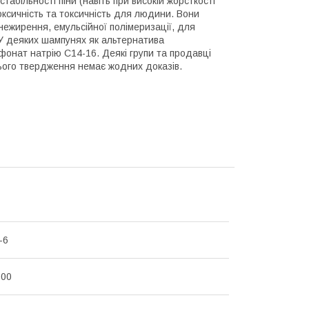
абільності піни (навіть при високій жорсткості
оксичність та токсичність для людини. Вони
нежирення, емульсійної полімеризації, для
 У деяких шампунях як альтернатива
онат натрію C14-16. Деякі групи та продавці
ього твердження немає жодних доказів.
-6
000