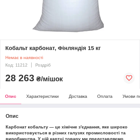
Кобальт карбонат, Фінляндія 15 кг
Немає в наявності
Код: 11212
Роздріб
28 263
₴/мішок
Опис
Характеристики
Доставка
Оплата
Умови п
Опис
Карбонат кобальту — це хімічне з'єднання, яке широко
використовується в різних галузях промисловості та
виробництва. У цій картці товару ми представляємо