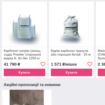
Карбонат натрію (кальц.
Барію карбонат гранула
Мако
сода) Powder (порошок)
або порошок Китай - 25 кг
(САМ
марка Б, біг-бег 1250 кг
було
41 790
1 571
2 3
₴
₴/мішок
Купити
Купити
Акційні пропозиції та новинки