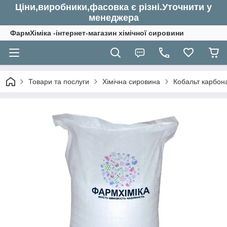
Ціни,виробники,фасовка є різні.Уточнити у
менеджера
ФармХіміка -інтернет-магазин хімічної сировини
Товари та послуги
Хімічна сировина
Кобальт карбона