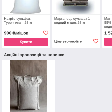
Натрію сульфат,
Марганець сульфат 1-
Магн
Туреччина - 25 кг
водний мішок 25 кг
99% 
водн
900
1 5
₴/мішок
Ціну уточнюйте
Купити
Акційні пропозиції та новинки