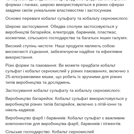
формах і пачках, широко використовуються в різних сферах
завдяки своїм унікальним властивостям і застосункам.
Основні переваги кобальт сульфату та кобальту сернокислого:
Широке застосування: Обидва сполуки застосовуються у
виробництві батарейок, електродів, барвників, пластмас,
косметики, сільського господарства та багатьох інших галузях.
Високий ступінь чистоти: Наші продукти являють собою
високочисті з'єднання, забезпечуючи надійне та ефективне
використання.
Різні форми та паковання: Ви можете придбати кобальт
сульфат і кобальт сернокислий у різних пакованнях, включно з
25-кілограмовими мішки, що робить їх зручними для різних
типів виробництва та досліджень.
Застосування кобальт сульфату та кобальту сернокислого:
Виробництво батарейок: Кобальт сульфат використовується у
виробництві різних типів батарейок, включно з літій-іонні та
нікель-кадмієві.
Виробництво фарб і барвників: Кобальт сульфат є важливим
компонентом для виробництва фарб, барвників і пігментів.
Сільське господарство: Кобальт сернокислий