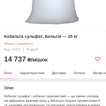
Кобальта сульфат, Бельгія — 25 кг
Немає в наявності
Код: 11211
Роздріб
14 737
₴/мішок
Опис
Характеристики
Доставка
Оплата
Умови п
Опис
Кобальт сульфат і кобальт сернокислий — це хімічні сполуки,
які відіграють важливу роль у багатьох галузях промисловості
та наукових дослідженнях. Ці продукти, представлені в різних