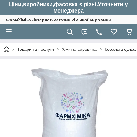
Ціни,виробники,фасовка є різні.Уточнити у
менеджера
ФармХіміка -інтернет-магазин хімічної сировини
Товари та послуги
Хімічна сировина
Кобальта сульфа