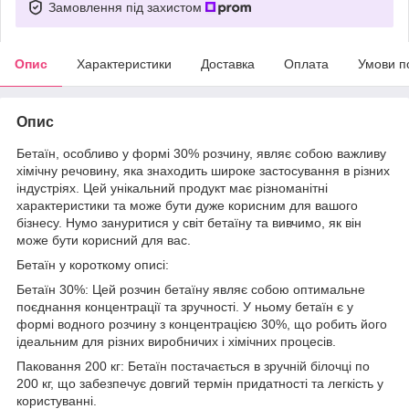
Замовлення під захистом
Опис
Характеристики
Доставка
Оплата
Умови п
Опис
Бетаїн, особливо у формі 30% розчину, являє собою важливу
хімічну речовину, яка знаходить широке застосування в різних
індустріях. Цей унікальний продукт має різноманітні
характеристики та може бути дуже корисним для вашого
бізнесу. Нумо зануритися у світ бетаїну та вивчимо, як він
може бути корисний для вас.
Бетаїн у короткому описі:
Бетаїн 30%: Цей розчин бетаїну являє собою оптимальне
поєднання концентрації та зручності. У ньому бетаїн є у
формі водного розчину з концентрацією 30%, що робить його
ідеальним для різних виробничих і хімічних процесів.
Паковання 200 кг: Бетаїн постачається в зручній білочці по
200 кг, що забезпечує довгий термін придатності та легкість у
користуванні.