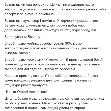
Бетаїн як хімічна речовина: Це хімічне з'єднання часто
використовується в промисловості як допоміжний реагент або
поверхнево-активна речовина.
Бетаїн як емульгатор і домішка: У харчовій промисловості
бетаїн може слугувати емульгатором і добавкою,
допомагаючи поліпшити текстуру та структуру продуктів.
Застосування Бетаїну:
Виробництво мийних засобів: Бетаїн 30% може
використовуватися як компонент для виробництва мийних і
очисних засобів.
Виробництво косметики: У косметичній промисловості бетаїн
може входити до складу шампунів, гелів для душу та інших
засобів для догляду за шкірою та волоссям.
Харчова промисловість: У харчовій промисловості бетаїн
може використовуватися для поліпшення текстури та
структури різних продуктів.
Ціна та Оптові можливості:
Ціна на бетаїн може варіюватися залежно від постачальника
та обсягу замовлення. Ми готові обговорити гуртові
замовлення й надати вам вигідні умови співпраці.