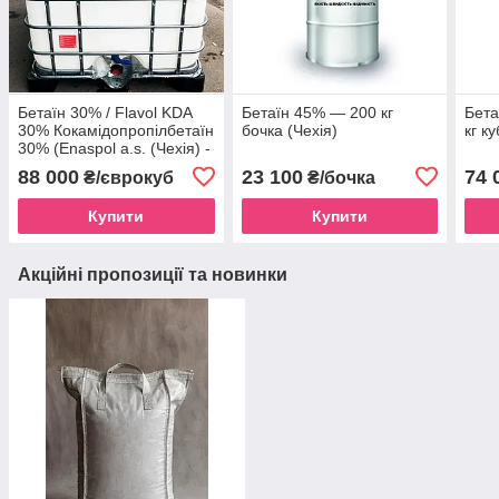
Бетаїн 30% / Flavol KDA
Бетаїн 45% — 200 кг
Бета
30% Кокамідопропілбетаїн
бочка (Чехія)
кг ку
30% (Enaspol a.s. (Чехія) -
1000 кг Куб підлягає
88 000
23 100
74 
₴/єврокуб
₴/бочка
поверненню
Купити
Купити
Акційні пропозиції та новинки