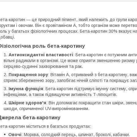
ета-каротин — це природний пігмент, який належить до групи каро
руктам і овочам. Він є провітаміном A, тобто організм може перетво
оль у багатьох фізіологічних процесах. Бета-каротин 30% вказує н
обавці.
Фізіологічна роль бета-каротину
Антиоксидантні властивості
: Бета-каротин є потужним ан
вільні радикали в організмі. Це може сприяти зменшенню ризику 
серцево-судинні захворювання та рак.
Покращення зору
: Вітамін A, отриманий з бета-каротину, ва
сприяє збереженню зору, запобігає нічній сліпоті та покращує заг
Імунна функція
: Бета-каротин підтримує імунну систему, сп
інфекціями, а також підвищуючи активність Т-ліпоцитів.
Шкірне здоров'я
: Він допомагає покращити стан шкіри, змен
шкоди, спричиненої UV-випромінюванням.
Джерела бета-каротину
ета-каротин міститься в багатьох продуктах:
Овочі
: Морква, солодкий перець, шпинат, броколі, кабачки.