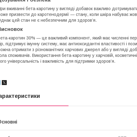
ри вживанні бета-каротину у вигляді добавок важливо дотримува
оже призвести до каротенодермії — стану, коли шкіра набуває жов
днак цей стан не є небезпечним для здоров’я.
Висновок
ета-каротин 30% — це важливий компонент, який має численні пер
ір, підтримує імунну систему, має антиоксидантні властивості і по
ожна отримати з різноманітних харчових джерел або у вигляді до
ола споживачів. Використання бета-каротину у харчовій, косметичн
ого універсальність і важливість для підтримки здоров’я.
арактеристики
Основні