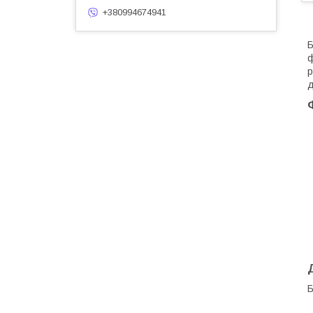
+380994674941
Б
ф
р
д
Б