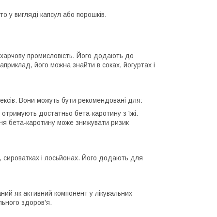
о у вигляді капсул або порошків.
 харчову промисловість. Його додають до
Наприклад, його можна знайти в соках, йогуртах і
ексів. Вони можуть бути рекомендовані для:
е отримують достатньо бета-каротину з їжі.
ння бета-каротину може знижувати ризик
, сироватках і лосьйонах. Його додають для
ний як активний компонент у лікувальних
льного здоров'я.