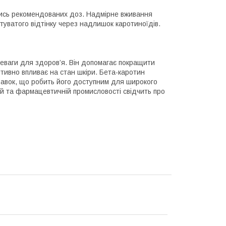
тись рекомендованих доз. Надмірне вживання
туватого відтінку через надлишок каротиноїдів.
еваги для здоров’я. Він допомагає покращити
зитивно впливає на стан шкіри. Бета-каротин
бавок, що робить його доступним для широкого
ій та фармацевтичній промисловості свідчить про