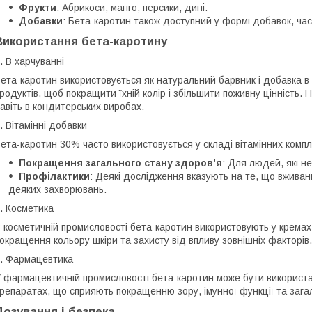
Фрукти
: Абрикоси, манго, персики, дині.
Добавки
: Бета-каротин також доступний у формі добавок, част
Використання бета-каротину
. В харчуванні
ета-каротин використовується як натуральний барвник і добавка в
родуктів, щоб покращити їхній колір і збільшити поживну цінність. 
авіть в кондитерських виробах.
. Вітамінні добавки
ета-каротин 30% часто використовується у складі вітамінних компл
Покращення загального стану здоров’я
: Для людей, які н
Профілактики
: Деякі дослідження вказують на те, що вжива
деяких захворювань.
. Косметика
 косметичній промисловості бета-каротин використовують у кремах
окращення кольору шкіри та захисту від впливу зовнішніх факторів.
. Фармацевтика
 фармацевтичній промисловості бета-каротин може бути використа
репаратах, що сприяють покращенню зору, імунної функції та зага
Дозування і безпека