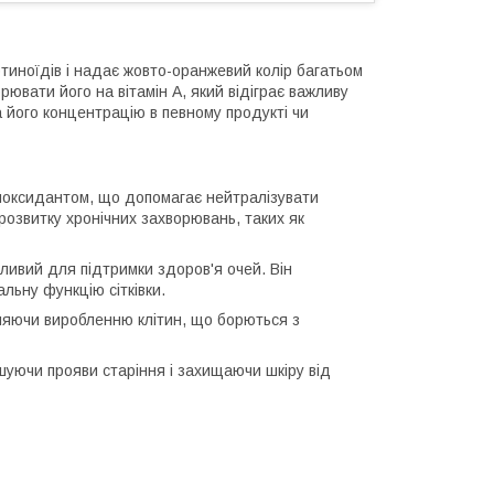
тиноїдів і надає жовто-оранжевий колір багатьом
рювати його на вітамін A, який відіграє важливу
а його концентрацію в певному продукті чи
тиоксидантом, що допомагає нейтралізувати
розвитку хронічних захворювань, таких як
жливий для підтримки здоров'я очей. Він
альну функцію сітківки.
рияючи виробленню клітин, що борються з
шуючи прояви старіння і захищаючи шкіру від