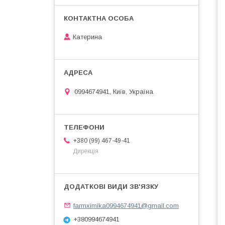
Катерина
0994674941, Київ, Україна
+380 (99) 467-49-41
Дирекція
farmximika0994674941@gmail.com
+380994674941