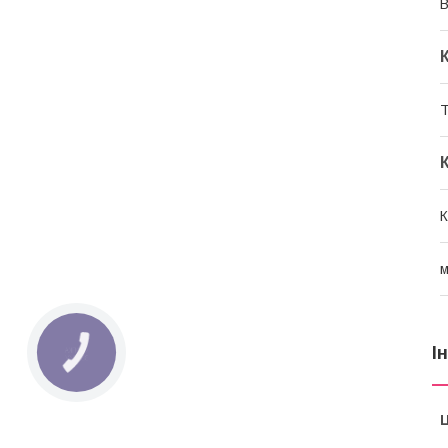
В
Т
К
м
І
Ц