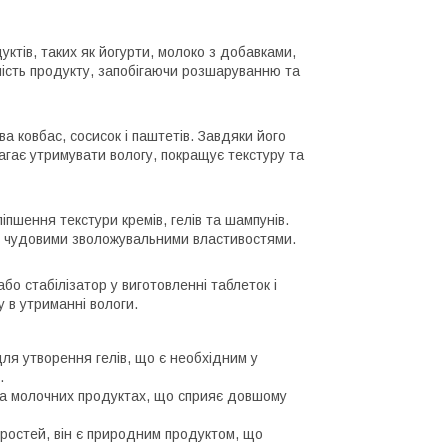
ктів, таких як йогурти, молоко з добавками,
ність продукту, запобігаючи розшаруванню та
а ковбас, сосисок і паштетів. Завдяки його
агає утримувати вологу, покращує текстуру та
пшення текстури кремів, гелів та шампунів.
з чудовими зволожувальними властивостями.
о стабілізатор у виготовленні таблеток і
 в утриманні вологи.
ля утворення гелів, що є необхідним у
.
та молочних продуктах, що сприяє довшому
оростей, він є природним продуктом, що