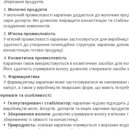
зберігання продуктів.
Молочні продукти
У молочній промисловості карагінан додається до молочних проду
сирні десерти. Він дозволяє покращити консистенцію та стабіль
осадженню компонентів.
М'ясна промисловість
У м'ясній промисловості карагінан застосовується для виробництв
здатності до утворення гелеподібної структури, карагінан допом
консистенцію готової продукції.
Косметична промисловість
Карагінан також використовується в косметичних засобах для полі
Його здатність утримувати вологу дозволяє створювати засоби 
Фармацевтика
У фармацевтиці карагінан може застосовуватися як наповнювач аб
капсул, а також у виробництві лікарських форм, що мають потребу
ереваги та особливості:
Гелеутворювач і стабілізатор:
карагінан чудово підходить д
виробництві желе, йогуртів, десертів та інших харчових продуктів
Збереження вологи:
дозволяє утримувати вологу в м'ясних 
збереженню їх свіжості та консистенції.
Природність:
оскільки карагінан отримується з морських вод