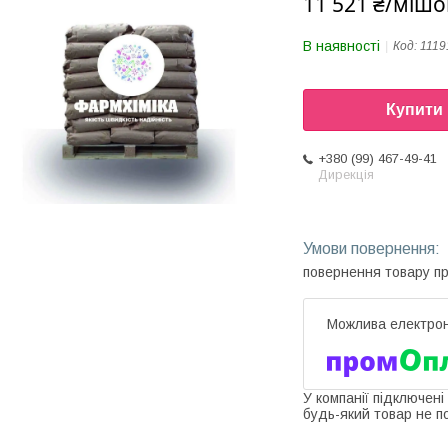
11 521 ₴/мішо
В наявності
Код:
1119
Купити
+380 (99) 467-49-41
Дирекція
повернення товару п
У компанії підключені
будь-який товар не п