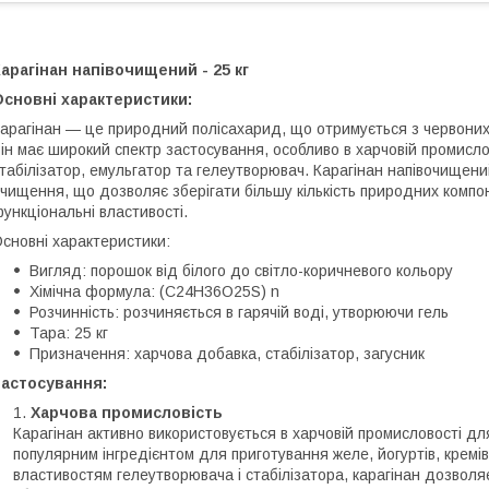
арагінан напівочищений - 25 кг
сновні характеристики:
арагінан — це природний полісахарид, що отримується з червони
ін має широкий спектр застосування, особливо в харчовій промисло
табілізатор, емульгатор та гелеутворювач. Карагінан напівочищени
чищення, що дозволяє зберігати більшу кількість природних компо
ункціональні властивості.
сновні характеристики:
Вигляд: порошок від білого до світло-коричневого кольору
Хімічна формула: (C24H36O25S) n
Розчинність: розчиняється в гарячій воді, утворюючи гель
Тара: 25 кг
Призначення: харчова добавка, стабілізатор, загусник
Застосування:
Харчова промисловість
Карагінан активно використовується в харчовій промисловості для
популярним інгредієнтом для приготування желе, йогуртів, кремів,
властивостям гелеутворювача і стабілізатора, карагінан дозволя