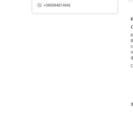
+380994674941
К
О
К
В
с
о
ф
О