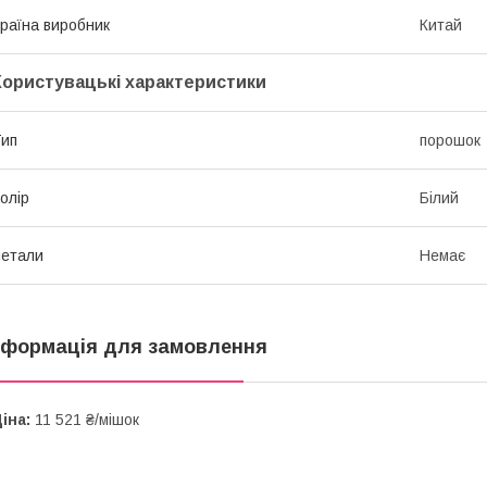
раїна виробник
Китай
Користувацькі характеристики
ип
порошок
олір
Білий
етали
Немає
нформація для замовлення
іна:
11 521 ₴/мішок