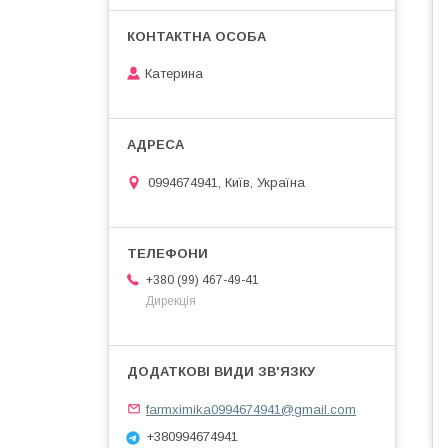
Катерина
0994674941, Київ, Україна
+380 (99) 467-49-41
Дирекція
farmximika0994674941@gmail.com
+380994674941