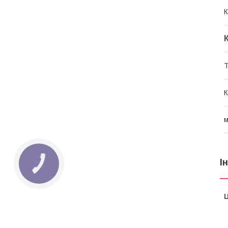
К
Т
К
м
І
КНОПКА
ЗВ'ЯЗКУ
Ц