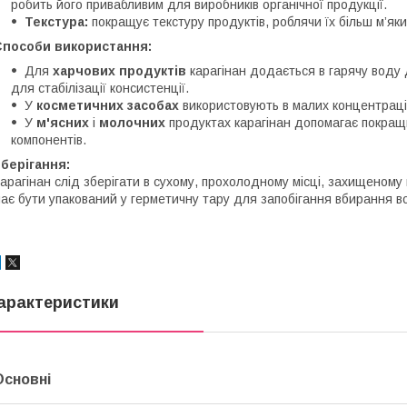
робить його привабливим для виробників органічної продукції.
Текстура:
покращує текстуру продуктів, роблячи їх більш м’як
Способи використання:
Для
харчових продуктів
карагінан додається в гарячу воду
для стабілізації консистенції.
У
косметичних засобах
використовують в малих концентрація
У
м'ясних
і
молочних
продуктах карагінан допомагає покращ
компонентів.
берігання:
арагінан слід зберігати в сухому, прохолодному місці, захищеному 
ає бути упакований у герметичну тару для запобігання вбирання 
арактеристики
Основні