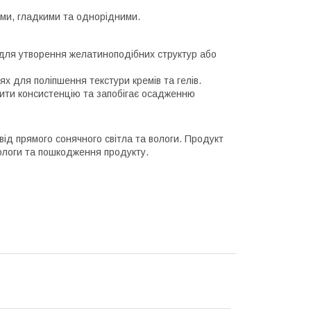
ими, гладкими та однорідними.
 для утворення желатиноподібних структур або
х для поліпшення текстури кремів та гелів.
ити консистенцію та запобігає осадженню
від прямого сонячного світла та вологи. Продукт
вологи та пошкодження продукту.