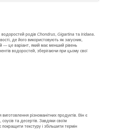
х водоростей родів
Chondrus
,
Gigartina
та
Iridaea
.
вості, де його використовують як загусник,
й — це варіант, який має менший рівень
нентів водоростей, зберігаючи при цьому свої
 виготовлення різноманітних продуктів. Він є
 соусів та десертів. Завдяки своїм
є покращити текстуру і збільшити термін