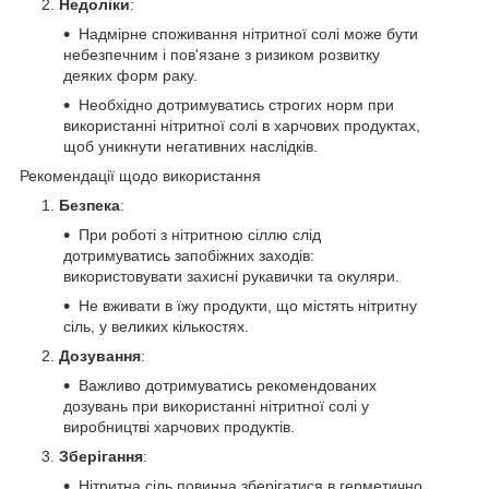
Недоліки
:
Надмірне споживання нітритної солі може бути
небезпечним і пов'язане з ризиком розвитку
деяких форм раку.
Необхідно дотримуватись строгих норм при
використанні нітритної солі в харчових продуктах,
щоб уникнути негативних наслідків.
Рекомендації щодо використання
Безпека
:
При роботі з нітритною сіллю слід
дотримуватись запобіжних заходів:
використовувати захисні рукавички та окуляри.
Не вживати в їжу продукти, що містять нітритну
сіль, у великих кількостях.
Дозування
:
Важливо дотримуватись рекомендованих
дозувань при використанні нітритної солі у
виробництві харчових продуктів.
Зберігання
:
Нітритна сіль повинна зберігатися в герметично