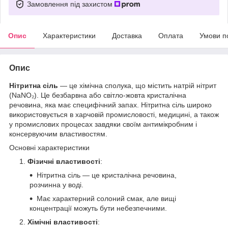
Замовлення під захистом
Опис
Характеристики
Доставка
Оплата
Умови п
Опис
Нітритна сіль
— це хімічна сполука, що містить натрій нітрит
(NaNO₂). Це безбарвна або світло-жовта кристалічна
речовина, яка має специфічний запах. Нітритна сіль широко
використовується в харчовій промисловості, медицині, а також
у промислових процесах завдяки своїм антимікробним і
консервуючим властивостям.
Основні характеристики
Фізичні властивості
:
Нітритна сіль — це кристалічна речовина,
розчинна у воді.
Має характерний солоний смак, але вищі
концентрації можуть бути небезпечними.
Хімічні властивості
: