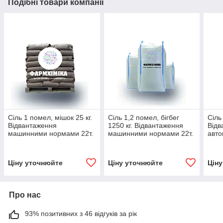
Подібні товари компанії
Сіль 1 помел, мішок 25 кг.
Сіль 1,2 помел, бігбег
Сіль
Відвантаження
1250 кг. Відвантаження
Відв
машинними нормами 22т.
машинними нормами 22т.
авто
Ціну уточнюйте
Ціну уточнюйте
Цін
Про нас
93% позитивних з 46 відгуків за рік