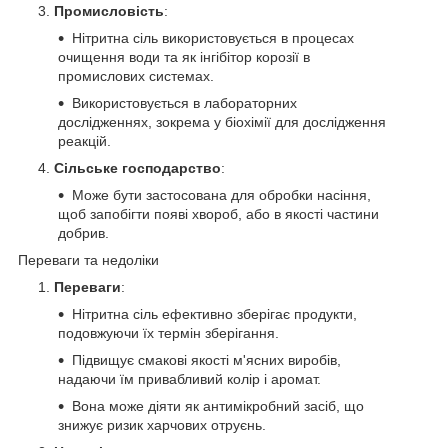
Промисловість
:
Нітритна сіль використовується в процесах
очищення води та як інгібітор корозії в
промислових системах.
Використовується в лабораторних
дослідженнях, зокрема у біохімії для дослідження
реакцій.
Сільське господарство
:
Може бути застосована для обробки насіння,
щоб запобігти появі хвороб, або в якості частини
добрив.
Переваги та недоліки
Переваги
:
Нітритна сіль ефективно зберігає продукти,
подовжуючи їх термін зберігання.
Підвищує смакові якості м'ясних виробів,
надаючи їм привабливий колір і аромат.
Вона може діяти як антимікробний засіб, що
знижує ризик харчових отруєнь.