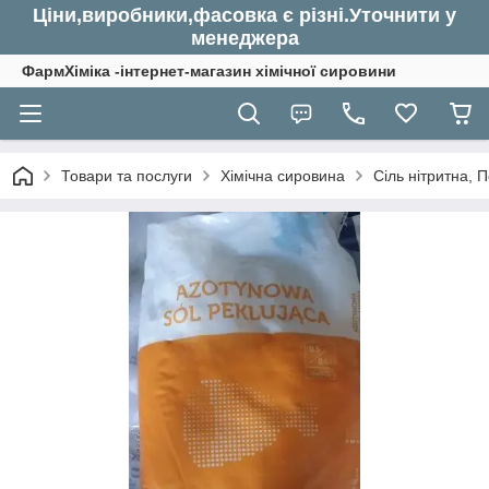
Ціни,виробники,фасовка є різні.Уточнити у
менеджера
ФармХіміка -інтернет-магазин хімічної сировини
Товари та послуги
Хімічна сировина
Сіль нітритна, П