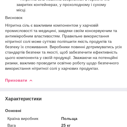
закритих контейнерах, у прохолодному і сухому
місці.
Висновок
Нітритна сіль є важливим компонентом у харчовій
промисловості та медицині, завдяки своїм консервуючим та
антимікробним властивостям. Правильне використання
нітритної солі може суттєво поліпшити якість продуктів та
безпеку їх споживання. Виробники повинні дотримуватись усіх
стандартів безпеки та якості, щоб забезпечити ефективність
цього компонента у своїй продукції. Зважаючи на потенційні
ризики, важливо проводити освітню роботу щодо безпечного
використання нітритної солі у харчових продуктах.
Приховати
Характеристики
Основні
Країна виробник
Польща
Вага
25 кг