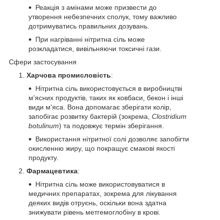
Реакція з амінами може призвести до
утворення небезпечних сполук, тому важливо
дотримуватись правильних дозувань.
При нагріванні нітритна сіль може
розкладатися, вивільняючи токсичні гази.
Сфери застосування
Харчова промисловість
:
Нітритна сіль використовується в виробництві
м'ясних продуктів, таких як ковбаси, бекон і інші
види м'яса. Вона допомагає зберігати колір,
запобігає розвитку бактерій (зокрема,
Clostridium
botulinum
) та подовжує термін зберігання.
Використання нітритної солі дозволяє запобігти
окисленню жиру, що покращує смакові якості
продукту.
Фармацевтика
:
Нітритна сіль може використовуватися в
медичних препаратах, зокрема для лікування
деяких видів отруєнь, оскільки вона здатна
знижувати рівень метгемоглобіну в крові.