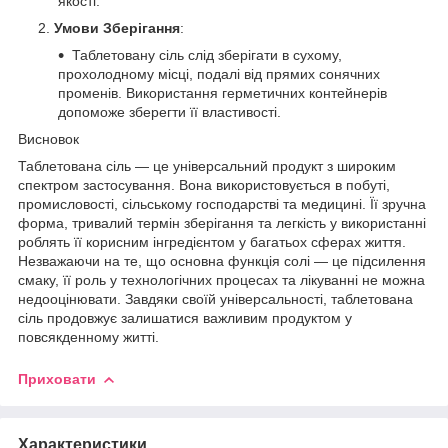
якості.
Умови Зберігання
:
Таблетовану сіль слід зберігати в сухому,
прохолодному місці, подалі від прямих сонячних
променів. Використання герметичних контейнерів
допоможе зберегти її властивості.
Висновок
Таблетована сіль — це універсальний продукт з широким
спектром застосування. Вона використовується в побуті,
промисловості, сільському господарстві та медицині. Її зручна
форма, тривалий термін зберігання та легкість у використанні
роблять її корисним інгредієнтом у багатьох сферах життя.
Незважаючи на те, що основна функція солі — це підсилення
смаку, її роль у технологічних процесах та лікуванні не можна
недооцінювати. Завдяки своїй універсальності, таблетована
сіль продовжує залишатися важливим продуктом у
повсякденному житті.
Приховати
Характеристики