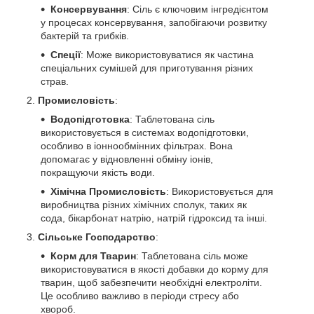
Консервування
: Сіль є ключовим інгредієнтом
у процесах консервування, запобігаючи розвитку
бактерій та грибків.
Спеції
: Може використовуватися як частина
спеціальних сумішей для приготування різних
страв.
Промисловість
:
Водопідготовка
: Таблетована сіль
використовується в системах водопідготовки,
особливо в іоннообмінних фільтрах. Вона
допомагає у відновленні обміну іонів,
покращуючи якість води.
Хімічна Промисловість
: Використовується для
виробництва різних хімічних сполук, таких як
сода, бікарбонат натрію, натрій гідроксид та інші.
Сільське Господарство
:
Корм для Тварин
: Таблетована сіль може
використовуватися в якості добавки до корму для
тварин, щоб забезпечити необхідні електроліти.
Це особливо важливо в періоди стресу або
хвороб.