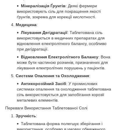
Мінералізація Ґрунтів
: Деякі фермери
використовують сіль для покращення якості
ґрунтів, зокрема для корекції кислотності.
Медицина
:
Лікування Дегідратації
: Таблетована сіль
використовується в медичних препаратах для
відновлення електролітного балансу, особливо
при дегідратації.
Відновлення Електролітного Балансу
: Вона
може бути частиною розчинів, призначених для
лікування електролітних порушень у пацієнтів.
Системи Опалення та Охолодження
:
Антикорозійний Засіб
: У промислових
системах опалення та охолодження таблетована
сіль використовується для запобігання корозії
металевих елементів.
Переваги Використання Таблетованої Солі
Зручність
:
Таблетована форма полегшує зберігання і
використання, особливо в умовах обмеженого