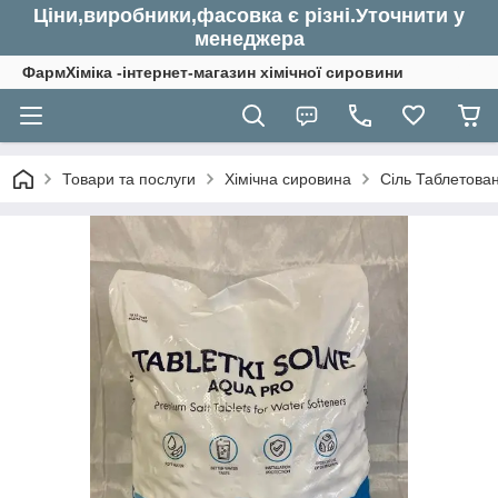
Ціни,виробники,фасовка є різні.Уточнити у
менеджера
ФармХіміка -інтернет-магазин хімічної сировини
Товари та послуги
Хімічна сировина
Сіль Таблетова