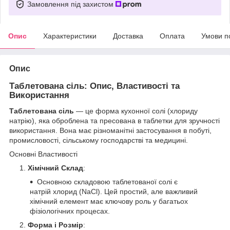
Замовлення під захистом
Опис
Характеристики
Доставка
Оплата
Умови п
Опис
Таблетована сіль: Опис, Властивості та
Використання
Таблетована сіль
— це форма кухонної солі (хлориду
натрію), яка оброблена та пресована в таблетки для зручності
використання. Вона має різноманітні застосування в побуті,
промисловості, сільському господарстві та медицині.
Основні Властивості
Хімічний Склад
:
Основною складовою таблетованої солі є
натрій хлорид (NaCl). Цей простий, але важливий
хімічний елемент має ключову роль у багатьох
фізіологічних процесах.
Форма і Розмір
: