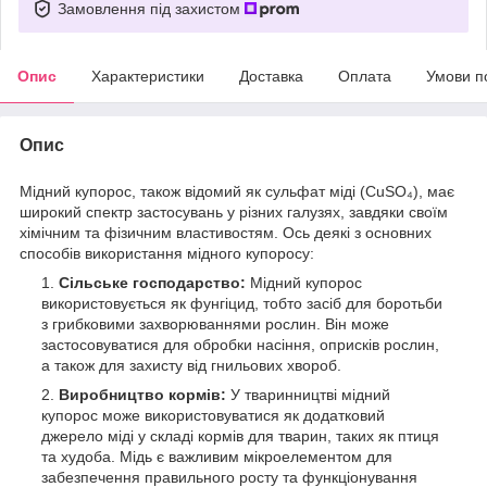
Замовлення під захистом
Опис
Характеристики
Доставка
Оплата
Умови п
Опис
Мідний купорос, також відомий як сульфат міді (CuSO₄), має
широкий спектр застосувань у різних галузях, завдяки своїм
хімічним та фізичним властивостям. Ось деякі з основних
способів використання мідного купоросу:
Сільське господарство:
Мідний купорос
використовується як фунгіцид, тобто засіб для боротьби
з грибковими захворюваннями рослин. Він може
застосовуватися для обробки насіння, оприсків рослин,
а також для захисту від гнильових хвороб.
Виробництво кормів:
У тваринництві мідний
купорос може використовуватися як додатковий
джерело міді у складі кормів для тварин, таких як птиця
та худоба. Мідь є важливим мікроелементом для
забезпечення правильного росту та функціонування