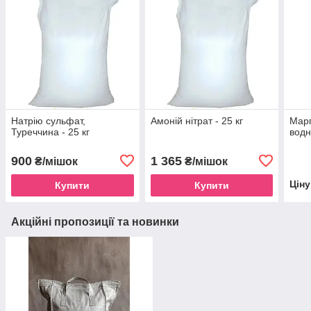
Натрію сульфат,
Амоній нітрат - 25 кг
Марг
Туреччина - 25 кг
водн
900
1 365
₴/мішок
₴/мішок
Цін
Купити
Купити
Акційні пропозиції та новинки