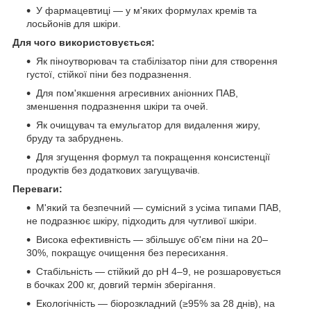
У фармацевтиці — у м'яких формулах кремів та
лосьйонів для шкіри.
Для чого використовується:
Як піноутворювач та стабілізатор піни для створення
густої, стійкої піни без подразнення.
Для пом'якшення агресивних аніонних ПАВ,
зменшення подразнення шкіри та очей.
Як очищувач та емульгатор для видалення жиру,
бруду та забруднень.
Для згущення формул та покращення консистенції
продуктів без додаткових загущувачів.
Переваги:
М'який та безпечний — сумісний з усіма типами ПАВ,
не подразнює шкіру, підходить для чутливої шкіри.
Висока ефективність — збільшує об'єм піни на 20–
30%, покращує очищення без пересихання.
Стабільність — стійкий до pH 4–9, не розшаровується
в бочках 200 кг, довгий термін зберігання.
Екологічність — біорозкладний (≥95% за 28 днів), на