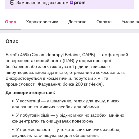
Замовлення під захистом
Опис
Характеристики
Доставка
Оплата
Умови п
Опис
Бетаїн 45% (Cocamidopropyl Betaine, CAPB) — амфотерний
поверхнево-активний агент (ПАВ) у формі прозорої
безбарвної або злегка жовтуватої рідини з високою
піноутворювальною здатністю, отриманий з кокосової олії.
Використовується в косметичній, побутовій хімії та
промисловості. Фасування: бочка 200 кг (Чехія).
Де використовується:
У косметиці — у шампунях, гелях для душу, пінках
для ванни та миючих засобах для обличчя.
У побутовій хімії — у рідких миючих засобах, мийних
концентратах та очищувачах поверхонь.
У промисловості — у текстильних миючих засобах,
емульсіях та очищувачах для обладнання.