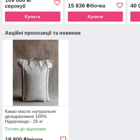
₴/
15 836
40 
₴/бочка
єврокуб
Купити
Купити
Акційні пропозиції та новинки
Какао масло натуральне
дезодороване 100%
Нідерланди - 25 кг
Готово до відправки
19 800
₴/мішок