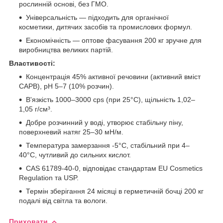
рослинній основі, без ГМО.
Універсальність — підходить для органічної
косметики, дитячих засобів та промислових формул.
Економічність — оптове фасування 200 кг зручне для
виробництва великих партій.
Властивості:
Концентрація 45% активної речовини (активний вміст
CAPB), pH 5–7 (10% розчин).
В'язкість 1000–3000 cps (при 25°C), щільність 1,02–
1,05 г/см³.
Добре розчинний у воді, утворює стабільну піну,
поверхневий натяг 25–30 мН/м.
Температура замерзання -5°C, стабільний при 4–
40°C, чутливий до сильних кислот.
CAS 61789-40-0, відповідає стандартам EU Cosmetics
Regulation та USP.
Термін зберігання 24 місяці в герметичній бочці 200 кг
подалі від світла та вологи.
Приховати