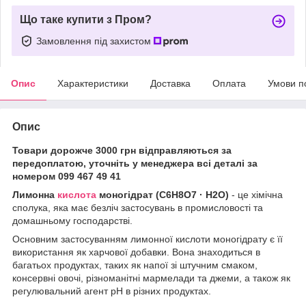
Що таке купити з Пром?
Замовлення під захистом
Опис
Характеристики
Доставка
Оплата
Умови п
Опис
Товари дорожче 3000 грн відправляються за
передоплатою, уточніть у менеджера всі деталі за
номером 099 467 49 41
Лимонна
кислота
моногідрат (C6H8O7 · H2O)
- це хімічна
сполука, яка має безліч застосувань в промисловості та
домашньому господарстві.
Основним застосуванням лимонної кислоти моногідрату є її
використання як харчової добавки. Вона знаходиться в
багатьох продуктах, таких як напої зі штучним смаком,
консервні овочі, різноманітні мармелади та джеми, а також як
регулювальний агент pH в різних продуктах.