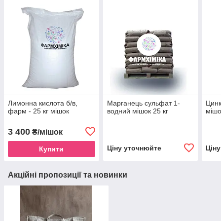
Лимонна кислота б/в,
Марганець сульфат 1-
Цинк
фарм - 25 кг мішок
водний мішок 25 кг
мішо
3 400
₴/мішок
Ціну уточнюйте
Цін
Купити
Акційні пропозиції та новинки