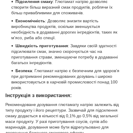
Підсилення смаку
: Глютамат натрію дозволяє
створити більш виразний смак продуктів, роблячи їх
більш привабливими для споживачів.
Економічність
: Дозволяє знизити вартість
виробництва продуктів, оскільки зменшується
необхідність в додаванні дорогих інгредієнтів, таких як
м'ясо, риба або спеції.
Швидкість приготування
: Завдяки своїй здатності
підсилювати смак, значно скорочується час на
приготування страви, зменшуючи потребу в додаванні
багатьох інгредієнтів.
Безпека
: Глютамат натрію є безпечним для здоров’я
при дотриманні рекомендованих дозувань і широко
використовується в харчовій промисловості понад 100
років.
Інструкція з використання:
Рекомендоване дозування глютамату натрію залежить від
типу продукту і його рецептури. Зазвичай для підсилення
смаку додається в кількості від 0,1% до 0,5% від загальної
маси продукту. У разі приготування соусів, супів або
маринадів, дозування може бути відрегульовано для
досягнення бажаного смакового ефекту.