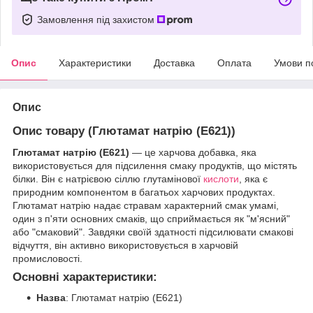
Замовлення під захистом
Опис
Характеристики
Доставка
Оплата
Умови п
Опис
Опис товару (Глютамат натрію (Е621))
Глютамат натрію (Е621)
— це харчова добавка, яка
використовується для підсилення смаку продуктів, що містять
білки. Він є натрієвою сіллю глутамінової
кислоти
, яка є
природним компонентом в багатьох харчових продуктах.
Глютамат натрію надає стравам характерний смак умамі,
один з п'яти основних смаків, що сприймається як "м'ясний"
або "смаковий". Завдяки своїй здатності підсилювати смакові
відчуття, він активно використовується в харчовій
промисловості.
Основні характеристики:
Назва
: Глютамат натрію (Е621)