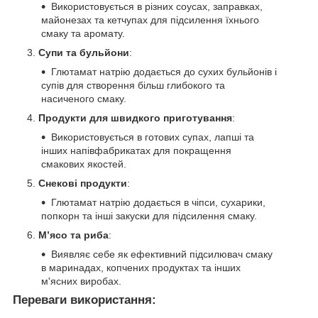
Використовується в різних соусах, заправках,
майонезах та кетчупах для підсилення їхнього
смаку та аромату.
Супи та бульйони
:
Глютамат натрію додається до сухих бульйонів і
супів для створення більш глибокого та
насиченого смаку.
Продукти для швидкого приготування
:
Використовується в готових супах, лапші та
інших напівфабрикатах для покращення
смакових якостей.
Снекові продукти
:
Глютамат натрію додається в чіпси, сухарики,
попкорн та інші закуски для підсилення смаку.
М’ясо та риба
:
Виявляє себе як ефективний підсилювач смаку
в маринадах, копчених продуктах та інших
м'ясних виробах.
Переваги використання: