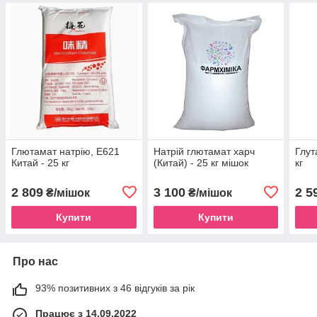
Глютамат натрію, Е621
Натрій глютамат харч
Глут
Китай - 25 кг
(Китай) - 25 кг мішок
кг
2 809
3 100
2 5
₴/мішок
₴/мішок
Купити
Купити
Про нас
93% позитивних з 46 відгуків за рік
Працює з 14.09.2022