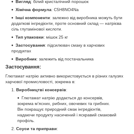
Вигляд
: білий кристалічний порошок
Хімічна формула
: C5H8NO4Na
Інші компоненти
: залежно від виробника можуть бути
додаткові інгредієнти, проте основний склад — натрієва
сіль глутамінової кислоти.
Тип упаковки
: мішок 25 кг
Застосування
: підсилювач смаку в харчових
продуктах
Виробник
: залежить від постачальника
Застосування:
Глютамат натрію активно використовується в різних галузях
харчової промисловості, зокрема в:
Виробництві консервів
:
Глютамат натрію додається до консервів,
зокрема м'ясних, рибних, овочевих та грибних.
Він покращує природний смак інгредієнтів,
надаючи продукту насичений і яскравий смаковий
профіль.
Соуси та приправи
: