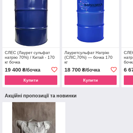
СЛЕС (Лаурет сульфат
Лауретсульфат Натрію
СЛЕС
натрію 70%) / Китай - 170
(СЛІС,70%) — бочка 170
натр
кг бочка
кг
бочк
19 400
18 700
6 6
₴/бочка
₴/бочка
Купити
Купити
Акційні пропозиції та новинки