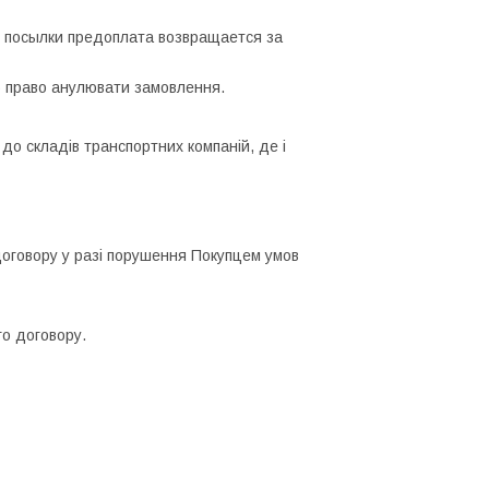
т посылки предоплата возвращается за
ю право анулювати замовлення.
 до складів транспортних компаній, де і
договору у разі порушення Покупцем умов
го договору.