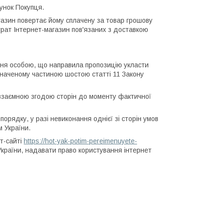
унок Покупця.
газин повертає йому сплачену за товар грошову
рат Інтернет-магазин пов'язаних з доставкою
ння особою, що направила пропозицію укласти
визначеному частиною шостою статті 11 Закону
а взаємною згодою сторін до моменту фактичної
орядку, у разі невиконання однієї зі сторін умов
 України.
ет-сайті
https://hot-yak-potim-pereimenuyete-
України, надавати право користування інтернет