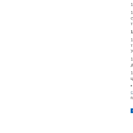
1
1
с
т
1
1
т
У
1
д
1
ц
c
п