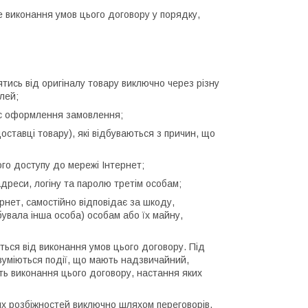
е виконання умов цього договору у порядку,
ятись від оригіналу товару виключно через різну
лей;
час оформлення замовлення;
оставці товару), які відбуваються з причин, що
ого доступу до мережі Інтернет;
адреси, логіну та паролю третім особам;
рнет, самостійно відповідає за шкоду,
бувала інша особа) особам або їх майну,
ться від виконання умов цього договору. Під
уміються події, що мають надзвичайний,
ть виконання цього договору, настання яких
х розбіжностей виключно шляхом переговорів.