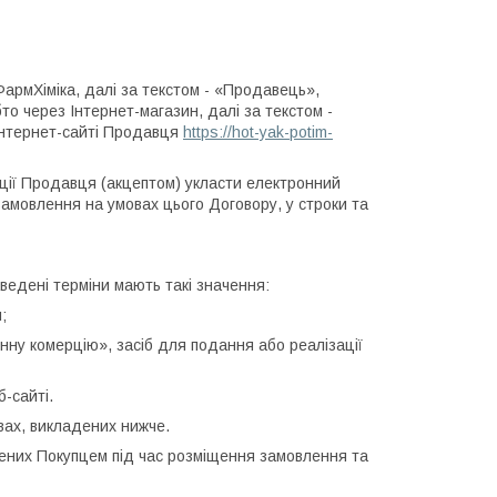
армХіміка, далі за текстом - «Продавець»,
то через Інтернет-магазин, далі за текстом -
 інтернет-сайті Продавця
https://hot-yak-potim-
ції Продавця (акцептом) укласти електронний
замовлення на умовах цього Договору, у строки та
аведені терміни мають такі значення:
;
онну комерцію», засіб для подання або реалізації
б-сайті.
вах, викладених нижче.
ачених Покупцем під час розміщення замовлення та