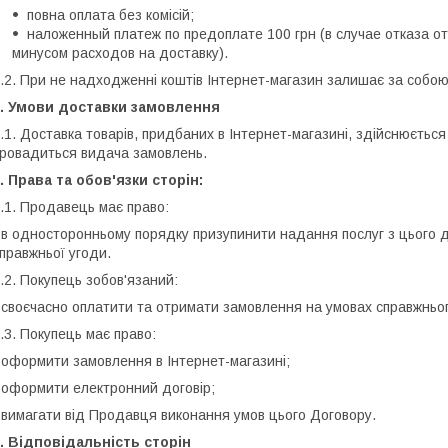
повна оплата без комісій;
наложенный платеж по предоплате 100 грн (в случае отказа о
минусом расходов на доставку).
.2. При не надходженні коштів Інтернет-магазин залишає за собо
6. Умови доставки замовлення
.1. Доставка товарів, придбаних в Інтернет-магазині, здійснюється
ровадиться видача замовлень.
. Права та обов'язки сторін:
.1. Продавець має право:
 в односторонньому порядку призупинити надання послуг з цього 
правжньої угоди.
.2. Покупець зобов'язаний:
 своєчасно оплатити та отримати замовлення на умовах справжньо
.3. Покупець має право:
 оформити замовлення в Інтернет-магазині;
 оформити електронний договір;
 вимагати від Продавця виконання умов цього Договору.
. Відповідальність сторін