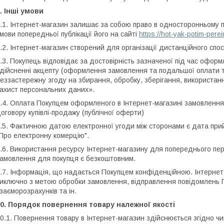
. Інші умови
.1. Інтернет-магазин залишає за собою право в односторонньому п
мови попередньої публікації його на сайті
https://hot-yak-potim-per
.2. Інтернет-магазин створений для організації дистанційного спо
.3. Покупець відповідає за достовірність зазначеної під час офор
дійсненні акцепту (оформлення замовлення та подальшої оплати
еззастережну згоду на збирання, обробку, зберігання, використанн
ахист персональних даних».
.4. Оплата Покупцем оформленого в Інтернет-магазині замовлення
оговору купівлі-продажу (публічної оферти)
.5. Фактичною датою електронної угоди між сторонами є дата прий
Про електронну комерцію".
.6. Використання ресурсу Інтернет-магазину для попереднього пе
амовлення для покупця є безкоштовним.
.7. Інформація, що надається Покупцем конфіденційною. Інтернет
иключно з метою обробки замовлення, відправлення повідомлень 
заєморозрахунків та ін.
0. Порядок повернення товару належної якості
0.1. Повернення товару в Інтернет-магазин здійснюється згідно ч