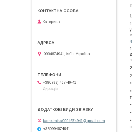
3
1
Катерина
1
у
«
p
1
0994674941, Київ, Україна
д
з
2
2
+380 (99) 467-49-41
*
Дирекція
*
т
farmximika0994674941@gmail.com
п
+380994674941