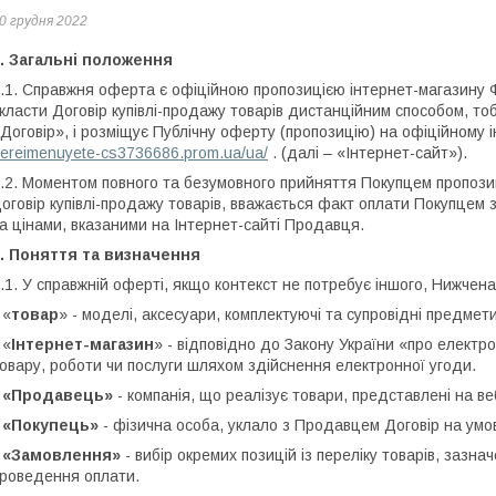
0 грудня 2022
. Загальні положення
.1. Справжня оферта є офіційною пропозицією інтернет-магазину Ф
класти Договір купівлі-продажу товарів дистанційним способом, тоб
Договір», і розміщує Публічну оферту (пропозицію) на офіційному
ereimenuyete-cs3736686.prom.ua/ua/
. (далі – «Інтернет-сайт»).
.2. Моментом повного та безумовного прийняття Покупцем пропози
оговір купівлі-продажу товарів, вважається факт оплати Покупцем 
а цінами, вказаними на Інтернет-сайті Продавця.
. Поняття та визначення
.1. У справжній оферті, якщо контекст не потребує іншого, Нижчен
 «
товар
» - моделі, аксесуари, комплектуючі та супровідні предмети
 «
Інтернет-магазин
» - відповідно до Закону України «про електр
овару, роботи чи послуги шляхом здійснення електронної угоди.
*
«Продавець»
- компанія, що реалізує товари, представлені на ве
*
«Покупець»
- фізична особа, уклало з Продавцем Договір на умо
*
«Замовлення»
- вибір окремих позицій із переліку товарів, зазн
роведення оплати.