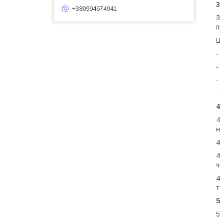
+380994674941
3
п
Ц
-
-
-
-
4
н
4
4
ч
4
т
5