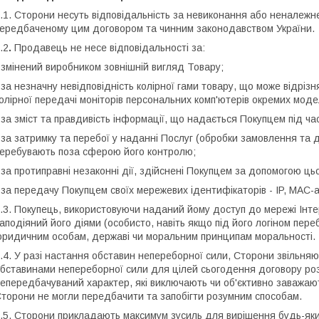
.1. Сторони несуть відповідальність за невиконання або неналежн
ередбаченому цим договором та чинним законодавством України.
.2
.
Продавець не несе відповідальності за:
 змінений виробником зовнішній вигляд Товару;
 за незначну невідповідність колірної гами товару, що може відрізн
олірної передачі моніторів персональних комп'ютерів окремих моде
 за зміст та правдивість інформації, що надається Покупцем під 
 за затримку та перебої у наданні Послуг (обробки замовлення та д
еребувають поза сферою його контролю;
 за протиправні незаконні дії, здійснені Покупцем за допомогою ць
 за передачу Покупцем своїх мережевих ідентифікаторів - IP, MAC-
.3. Покупець, використовуючи наданий йому доступ до мережі Інте
аподіяний його діями (особисто, навіть якщо під його логіном пере
ридичним особам, державі чи моральним принципам моральності.
.4. У разі настання обставин непереборної сили, Сторони звільняю
бставинами непереборної сили для цілей сьогодення договору роз
епередбачуваний характер, які виключають чи об'єктивно заважаю
торони не могли передбачити та запобігти розумним способам.
.5. Сторони прикладають максимум зусиль для вирішення будь-яки