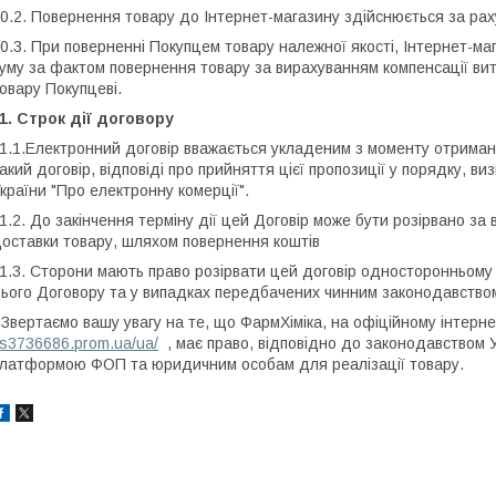
0.2. Повернення товару до Інтернет-магазину здійснюється за рах
0.3. При поверненні Покупцем товару належної якості, Інтернет-ма
уму за фактом повернення товару за вирахуванням компенсації вит
овару Покупцеві.
1. Строк дії договору
1.1.Електронний договір вважається укладеним з моменту отрима
акий договір, відповіді про прийняття цієї пропозиції у порядку, 
країни "Про електронну комерції".
1.2. До закінчення терміну дії цей Договір може бути розірвано з
оставки товару, шляхом повернення коштів
1.3. Сторони мають право розірвати цей договір односторонньому п
ього Договору та у випадках передбачених чинним законодавством
*
Звертаємо вашу увагу на те, що ФармХіміка, на офіційному інтерн
s3736686.prom.ua/ua/
, має право, відповідно до законодавством 
латформою ФОП та юридичним особам для реалізації товару.