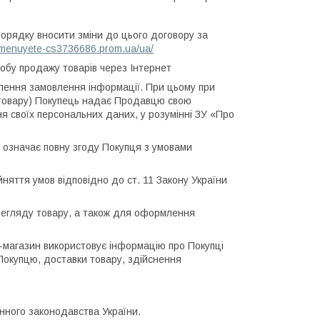
орядку вносити зміни до цього договору за
eimenuyete-cs3736686.prom.ua/ua/
собу продажу товарів через Інтернет
млення замовлення інформації. При цьому при
 товару) Покупець надає Продавцю свою
я своїх персональних даних, у розумінні ЗУ «Про
 означає повну згоду Покупця з умовами
няття умов відповідно до ст. 11 Закону України
регляду товару, а також для оформлення
-магазин використовує інформацію про Покупці
Покупцю, доставки товару, здійснення
инного законодавства України.